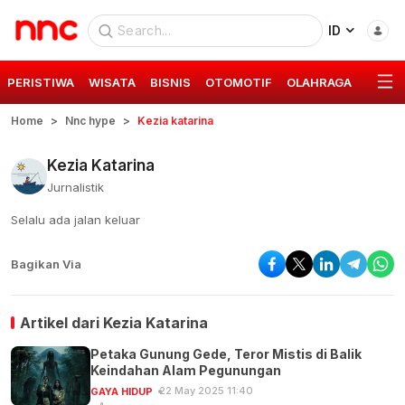
ID
PERISTIWA
WISATA
BISNIS
OTOMOTIF
OLAHRAGA
GAYA 
Home
Nnc hype
Kezia katarina
Kezia Katarina
Jurnalistik
Selalu ada jalan keluar
Bagikan Via
Artikel dari
Kezia Katarina
Petaka Gunung Gede, Teror Mistis di Balik
Keindahan Alam Pegunungan
22 May 2025 11:40
GAYA HIDUP