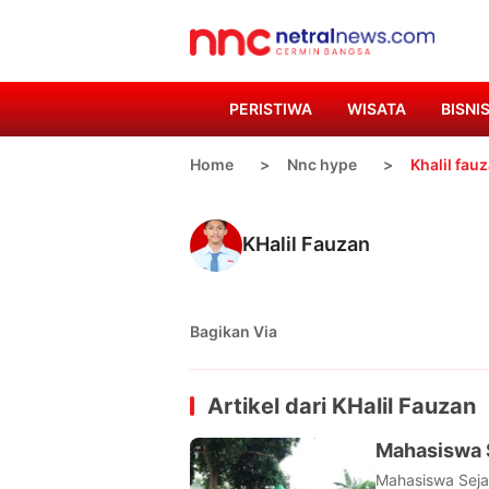
PERISTIWA
WISATA
BISNI
Home
Nnc hype
Khalil fau
KHalil Fauzan
Bagikan Via
Artikel dari
KHalil Fauzan
Mahasiswa S
Mahasiswa Seja