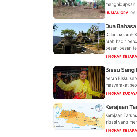
menghidupkan ke
HUMANIORA
06 
Dua Bahasa
Dalam sejarah 
Arab hadir ber
pesan-pesan teo
SINGKAP SEJAR
Bissu Sang
peran Bissu seb
masyarakat set
SINGKAP BUDAY
Kerajaan T
Kerajaan Tarum
irigasi yang me
SINGKAP SEJAR