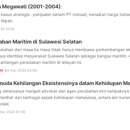
a Megawati (2001-2004)
 kasus strategis : penjualan saham PT Indosat, kenaikan harga baha
 Nipah.
25 16:55
aban Maritim di Sulawesi Selatan
bahan dari masa ke masa tidak hanya membawa perkembangan ekon
 identitas masyarakat Sulawesi Selatan sebagai bangsa maritim. Art
 tantangan peradaban maritim di wilayah ini.
AH
24 Dec 2024 02:00
uda Kehilangan Eksistensinya dalam Kehidupan M
 seharusnya menjadi advokat dan agen perubahan kini nampaknya pe
 terlihat dari berbagai aspek kehidupan mahasiswa, antara lain kura
osial.
Dec 2024 01:30