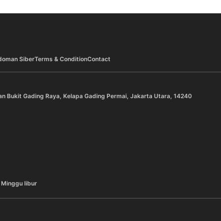
doman Siber
Terms & Condition
Contact
an Bukit Gading Raya, Kelapa Gading Permai, Jakarta Utara, 14240
 Minggu libur