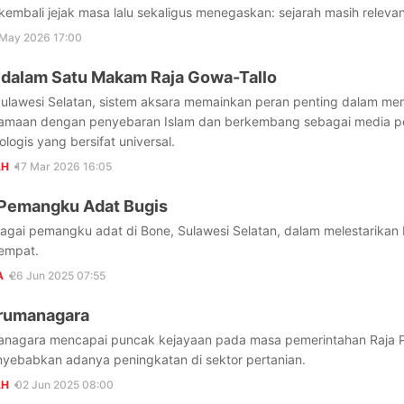
mbali jejak masa lalu sekaligus menegaskan: sejarah masih relevan
May 2026 17:00
 dalam Satu Makam Raja Gowa-Tallo
Sulawesi Selatan, sistem aksara memainkan peran penting dalam me
samaan dengan penyebaran Islam dan berkembang sebagai media pe
logis yang bersifat universal.
AH
17 Mar 2026 16:05
 Pemangku Adat Bugis
agai pemangku adat di Bone, Sulawesi Selatan, dalam melestarikan 
empat.
A
26 Jun 2025 07:55
arumanagara
anagara mencapai puncak kejayaan pada masa pemerintahan Raja 
nyebabkan adanya peningkatan di sektor pertanian.
AH
02 Jun 2025 08:00