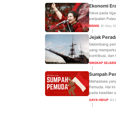
Ekonomi Er
fokus pada tiga
penjualan Pulau
BISNIS
31 May 20
Jejak Perad
Gelombang peru
yang memperkaya
kontribusi, dan
SINGKAP SEJAR
Sumpah Pem
Mahasiswa yang
Pemuda. Hal ini
pada keadilan s
GAYA HIDUP
24 