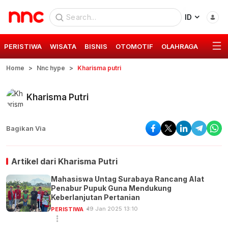
ID
PERISTIWA
WISATA
BISNIS
OTOMOTIF
OLAHRAGA
GAYA 
Home
Nnc hype
Kharisma putri
Kharisma Putri
Bagikan Via
Artikel dari
Kharisma Putri
Mahasiswa Untag Surabaya Rancang Alat
Penabur Pupuk Guna Mendukung
Keberlanjutan Pertanian
19 Jan 2025 13:10
PERISTIWA