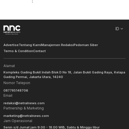
ID
Advertise
Tentang Kami
Manajemen Redaksi
Pedoman Siber
Terms & Condition
Contact
Alamat
Kompleks Gading Bukit Indah Blok D No 18, Jalan Bukit Gading Raya, Kelapa
Gading Permai, Jakarta Utara, 14240
Nomor Telepon
087785148706
Email
redaksi@netralnews.com
Partnership & Marketing
marketing@netralnews.com
Jam Operasional
Senin s/d Jumat jam 9.00 - 18.00 WIB, Sabtu & Minggu libur