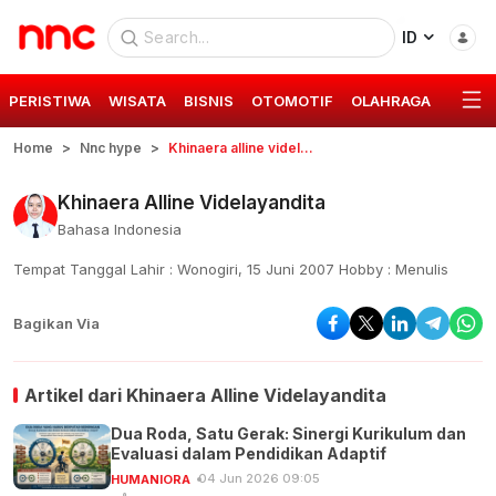
ID
PERISTIWA
WISATA
BISNIS
OTOMOTIF
OLAHRAGA
GAYA 
Home
Nnc hype
Khinaera alline videlayandita
Khinaera Alline Videlayandita
Bahasa Indonesia
Tempat Tanggal Lahir : Wonogiri, 15 Juni 2007 Hobby : Menulis
Bagikan Via
Artikel dari
Khinaera Alline Videlayandita
Dua Roda, Satu Gerak: Sinergi Kurikulum dan
Evaluasi dalam Pendidikan Adaptif
04 Jun 2026 09:05
HUMANIORA