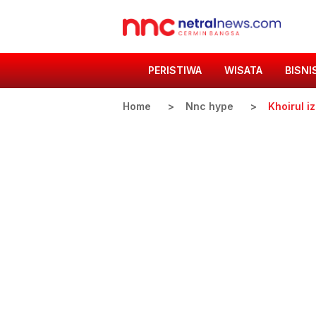
PERISTIWA
WISATA
BISNI
Home
Nnc hype
Khoirul i