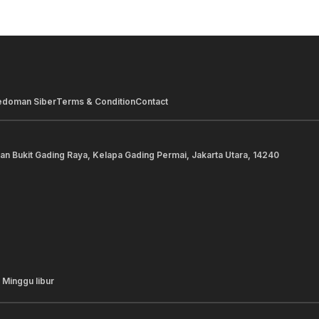
edoman Siber
Terms & Condition
Contact
lan Bukit Gading Raya, Kelapa Gading Permai, Jakarta Utara, 14240
 Minggu libur