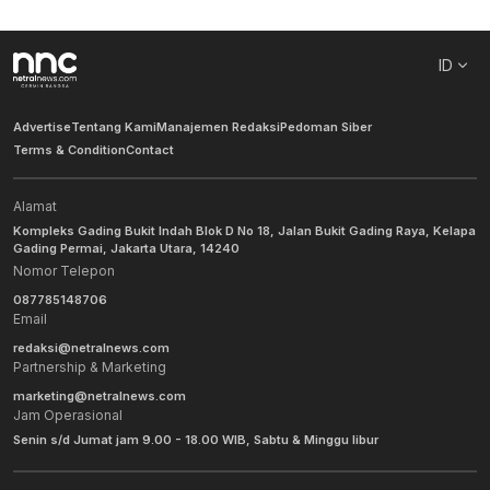
ID
Advertise
Tentang Kami
Manajemen Redaksi
Pedoman Siber
Terms & Condition
Contact
Alamat
Kompleks Gading Bukit Indah Blok D No 18, Jalan Bukit Gading Raya, Kelapa
Gading Permai, Jakarta Utara, 14240
Nomor Telepon
087785148706
Email
redaksi@netralnews.com
Partnership & Marketing
marketing@netralnews.com
Jam Operasional
Senin s/d Jumat jam 9.00 - 18.00 WIB, Sabtu & Minggu libur