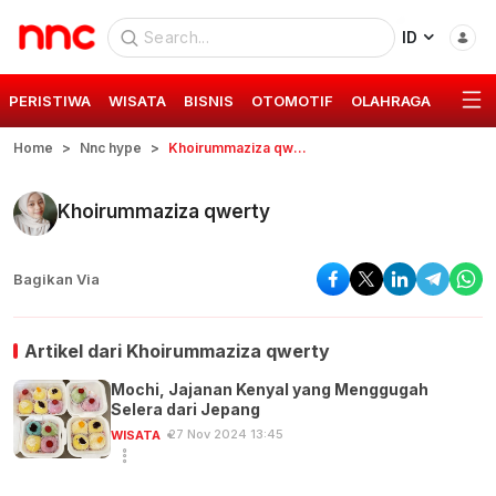
ID
PERISTIWA
WISATA
BISNIS
OTOMOTIF
OLAHRAGA
GAYA 
Home
Nnc hype
Khoirummaziza qwerty
Khoirummaziza qwerty
Bagikan Via
Artikel dari
Khoirummaziza qwerty
Mochi, Jajanan Kenyal yang Menggugah
Selera dari Jepang
27 Nov 2024 13:45
WISATA