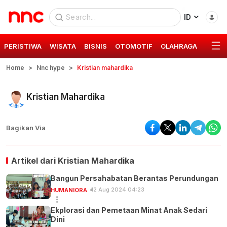
ID
PERISTIWA
WISATA
BISNIS
OTOMOTIF
OLAHRAGA
GAYA 
Home
Nnc hype
Kristian mahardika
Kristian Mahardika
Bagikan Via
Artikel dari
Kristian Mahardika
Bangun Persahabatan Berantas Perundungan
12 Aug 2024 04:23
HUMANIORA
Ekplorasi dan Pemetaan Minat Anak Sedari
Dini