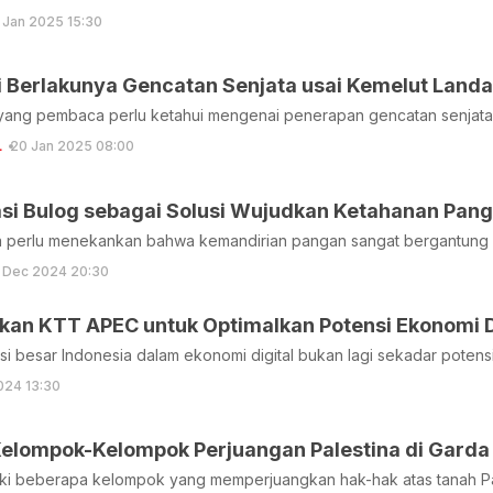
 Jan 2025 15:30
i Berlakunya Gencatan Senjata usai Kemelut Landa
 yang pembaca perlu ketahui mengenai penerapan gencatan senjata
L
20 Jan 2025 08:00
si Bulog sebagai Solusi Wujudkan Ketahanan Pan
a perlu menekankan bahwa kemandirian pangan sangat bergantung 
 Dec 2024 20:30
an KTT APEC untuk Optimalkan Potensi Ekonomi Di
i besar Indonesia dalam ekonomi digital bukan lagi sekadar potens
024 13:30
elompok-Kelompok Perjuangan Palestina di Garda
liki beberapa kelompok yang memperjuangkan hak-hak atas tanah Pa