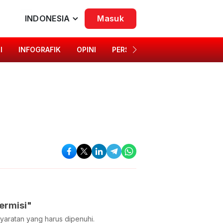
INDONESIA
Masuk
I
INFOGRAFIK
OPINI
PERSONA
SINGKAP BUDAYA
ermisi"
yaratan yang harus dipenuhi.