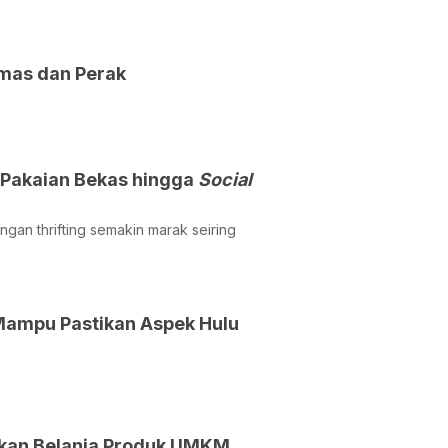
mas dan Perak
 Pakaian Bekas hingga
Social
gan thrifting semakin marak seiring
 Mampu Pastikan Aspek Hulu
taskan Belanja Produk UMKM