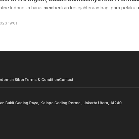
nline Indonesia harus memberikan kesejahteraan bagi para pelaku 
023 19:01
edoman Siber
Terms & Condition
Contact
lan Bukit Gading Raya, Kelapa Gading Permai, Jakarta Utara, 14240