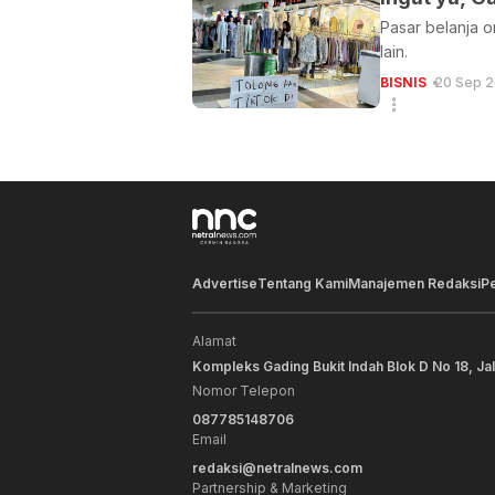
Pasar belanja o
lain.
BISNIS
20 Sep 2
Advertise
Tentang Kami
Manajemen Redaksi
P
Alamat
Kompleks Gading Bukit Indah Blok D No 18, Ja
Nomor Telepon
087785148706
Email
redaksi@netralnews.com
Partnership & Marketing