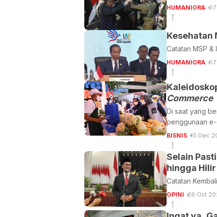
HUMANIORA
07
Kesehatan 
Catatan MSP & I
HUMANIORA
07
Kaleidosko
Commerce
Di saat yang be
penggunaan e-
BISNIS
15 Dec 2
Selain Pas
hingga Hilir
Catatan Kembali
OPINI
26 Oct 20
Ingat ya, G