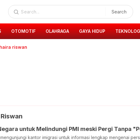
Search
S
OTOMOTIF
OLAHRAGA
GAYA HIDUP
TEKNOLOG
haira riswan
 Riswan
egara untuk Melindungi PMI meski Pergi Tanpa "P
 mengunjungi kantor imigrasi untuk informasi lengkap mengenai pers