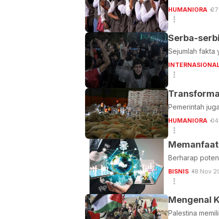
HUMANIORA
27
Serba-serb
Sejumlah fakta
INTERNASIONA
Transforma
Pemerintah jug
HUMANIORA
04
Memanfaatk
Berharap potens
BISNIS
18 Nov 2
Mengenal K
Palestina memi