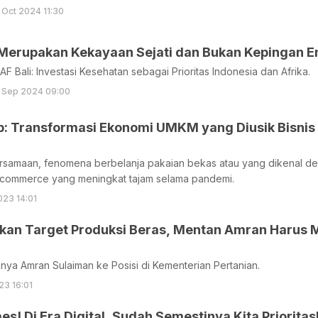
 Oct 2024 11:30
Merupakan Kekayaan Sejati dan Bukan Kepingan E
AF Bali: Investasi Kesehatan sebagai Prioritas Indonesia dan Afrika.
 Sep 2024 09:00
p: Transformasi Ekonomi UMKM yang Diusik Bisnis
rsamaan, fenomena berbelanja pakaian bekas atau yang dikenal den
commerce yang meningkat tajam selama pandemi.
023 14:01
tikan Target Produksi Beras, Mentan Amran Harus
nya Amran Sulaiman ke Posisi di Kementerian Pertanian.
23 16:01
aes! Di Era Digital, Sudah Semestinya Kita Priori