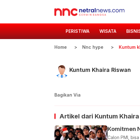
PERISTIWA
WISATA
BISNI
Home
Nnc hype
Kuntum k
Kuntum Khaira Riswan
Bagikan Via
Artikel dari
Kuntum Khaira
Komitmen N
Calon PMI, bisa