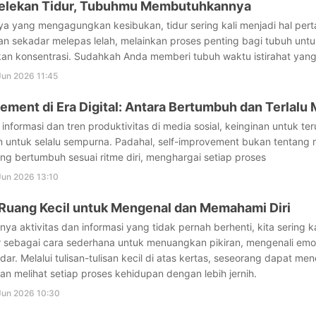
elekan Tidur, Tubuhmu Membutuhkannya
a yang mengagungkan kesibukan, tidur sering kali menjadi hal pert
an sekadar melepas lelah, melainkan proses penting bagi tubuh unt
an konsentrasi. Sudahkah Anda memberi tubuh waktu istirahat yan
Jun 2026 11:45
ement di Era Digital: Antara Bertumbuh dan Terlalu 
r informasi dan tren produktivitas di media sosial, keinginan untuk t
n untuk selalu sempurna. Padahal, self-improvement bukan tentang 
ng bertumbuh sesuai ritme diri, menghargai setiap proses
Jun 2026 13:10
 Ruang Kecil untuk Mengenal dan Memahami Diri
ya aktivitas dan informasi yang tidak pernah berhenti, kita sering ka
ir sebagai cara sederhana untuk menuangkan pikiran, mengenali em
dar. Melalui tulisan-tulisan kecil di atas kertas, seseorang dapat 
dan melihat setiap proses kehidupan dengan lebih jernih.
Jun 2026 10:30