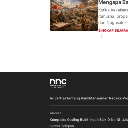
Mengapa Ba
Ketika Kekaisar
romusha, propa
dan Nagasaki—m
SINGKAP SEJAR
Advertise
Tentang Kami
Manajemen Redaksi
Pe
Alamat
Kompleks Gading Bukit Indah Blok D No 18, Jal
Nomor Telepon