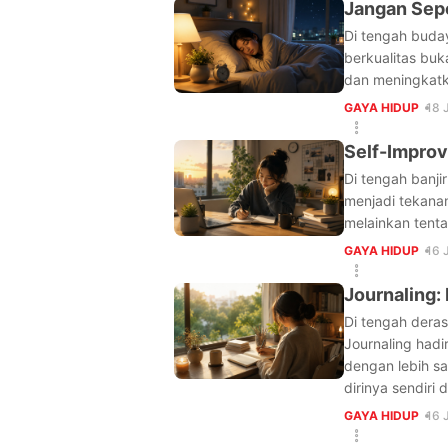
Jangan Sep
Di tengah buday
berkualitas buk
dan meningkatk
GAYA HIDUP
18 
Self-Improv
Di tengah banji
menjadi tekana
melainkan tenta
GAYA HIDUP
16 
Journaling:
Di tengah derasn
Journaling had
dengan lebih sa
dirinya sendiri 
GAYA HIDUP
16 