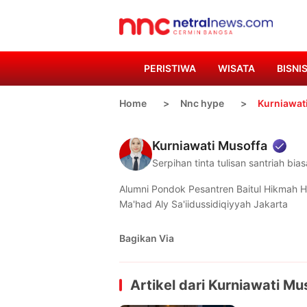
PERISTIWA
WISATA
BISNI
Home
Nnc hype
Kurniawat
Kurniawati Musoffa
Serpihan tinta tulisan santriah bias
Alumni Pondok Pesantren Baitul Hikmah H
Ma'had Aly Sa'iidussidiqiyyah Jakarta
Bagikan Via
Artikel dari
Kurniawati Mu