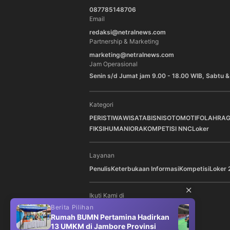
087785148706
Email
redaksi@netralnews.com
Partnership & Marketing
marketing@netralnews.com
Jam Operasional
Senin s/d Jumat jam 9.00 - 18.00 WIB, Sabtu &
Kategori
PERISTIWA
WISATA
BISNIS
OTOMOTIF
OLAHRA
FIKSI
HUMANIORA
KOMPETISI NNC
Loker
Layanan
Penulis
Keterbukaan Informasi
Kompetisi
Loker 
Ikuti Kami di
Berita Pilihan
Berit
Rumah BUMN Pertamina Hadirkan
Gand
13 UMKM di Jambore Provinsi
Gela