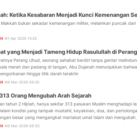
ah: Ketika Kesabaran Menjadi Kunci Kemenangan Se
ul Makkah bukan sekadar kemenangan militer, melainkan puncak dar
AH
01 Apr 2026 15:25
at yang Menjadi Tameng Hidup Rasulullah di Peran
atnya Perang Uhud, seorang sahabat berdiri tanpa gentar melindung
pala merah dan pedang di tangan, Abu Dujanah menunjukkan bahwa
engorbanan hingga titik darah terakhir.
AH
06 Mar 2026 09:20
 313 Orang Mengubah Arah Sejarah
 tahun 2 Hijriah, hanya sekitar 313 pasukan Muslim menghadapi le
alam kondisi yang tampak mustahil, keyakinan, doa, dan pertolonga
ngan besar yang mengangkat martabat umat Islam dan mengubah ja
AH
06 Mar 2026 08:35