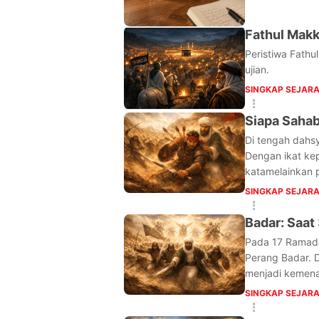
Fathul Makk
Peristiwa Fath
ujian.
SINGKAP SEJAR
Siapa Sahab
Di tengah dahsy
Dengan ikat ke
katamelainkan p
SINGKAP SEJAR
Badar: Saat
Pada 17 Ramadan
Perang Badar. D
menjadi kemena
SINGKAP SEJAR