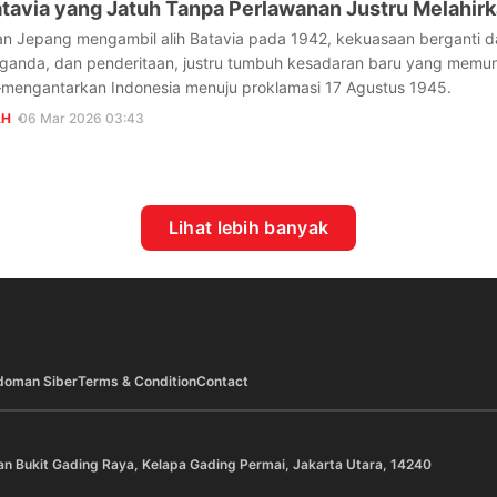
tavia yang Jatuh Tanpa Perlawanan Justru Melahi
an Jepang mengambil alih Batavia pada 1942, kekuasaan berganti da
ganda, dan penderitaan, justru tumbuh kesadaran baru yang memunc
engantarkan Indonesia menuju proklamasi 17 Agustus 1945.
AH
06 Mar 2026 03:43
Lihat lebih banyak
doman Siber
Terms & Condition
Contact
an Bukit Gading Raya, Kelapa Gading Permai, Jakarta Utara, 14240