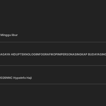
 Minggu libur
GA
GAYA HIDUP
TEKNOLOGI
INFOGRAFIK
OPINI
PERSONA
SINGKAP BUDAYA
SIN
2026
NNC Hype
Info Haji
a Pilihan
Berita Pilihan
a Putra Indonesia Raih Tiga
BNI Hadirkan Ekosistem
r Beruntun, BNI Apresiasi
Digital bagi Mahasiswa 