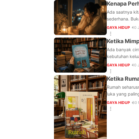
Kenapa Perh
Ada saatnya kit
sederhana. Buka
GAYA HIDUP
10 
Ketika Mimp
Ada banyak cin
kebutuhan kelu
GAYA HIDUP
10 
Ketika Rum
Rumah seharusn
luka yang palin
GAYA HIDUP
30 