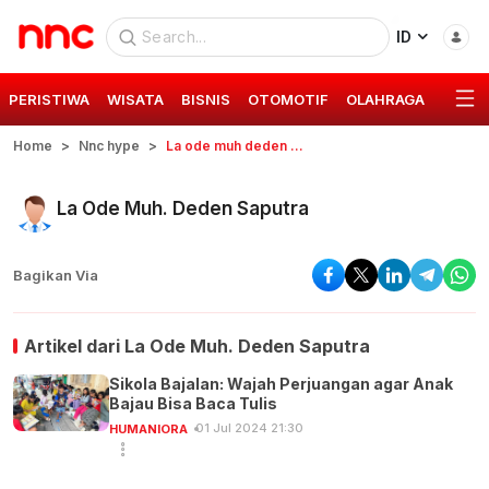
ID
PERISTIWA
WISATA
BISNIS
OTOMOTIF
OLAHRAGA
GAYA 
Home
Nnc hype
La ode muh deden saputra
La Ode Muh. Deden Saputra
Bagikan Via
Artikel dari
La Ode Muh. Deden Saputra
Sikola Bajalan: Wajah Perjuangan agar Anak
Bajau Bisa Baca Tulis
01 Jul 2024 21:30
HUMANIORA