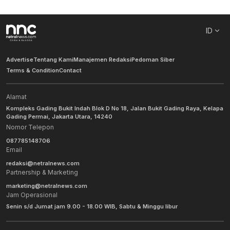
ID
Advertise
Tentang Kami
Manajemen Redaksi
Pedoman Siber
Terms & Condition
Contact
Alamat
Kompleks Gading Bukit Indah Blok D No 18, Jalan Bukit Gading Raya, Kelapa
Gading Permai, Jakarta Utara, 14240
Nomor Telepon
087785148706
Email
redaksi@netralnews.com
Partnership & Marketing
marketing@netralnews.com
Jam Operasional
Senin s/d Jumat jam 9.00 - 18.00 WIB, Sabtu & Minggu libur