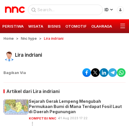
ID
PERISTIWA
WISATA
BISNIS
OTOMOTIF
OLAHRAGA
GAYA 
Home
Nnc hype
Lira indriani
Lira indriani
Bagikan Via
Artikel dari
Lira indriani
Sejarah Gerak Lempeng Mengubah
Permukaan Bumi di Mana Terdapat Fosil Laut
di Daerah Pegunungan
31 Aug 2023 17:22
KOMPETISI NNC