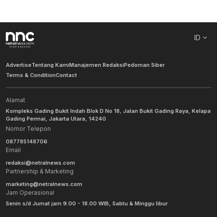
ID
Advertise
Tentang Kami
Manajemen Redaksi
Pedoman Siber
Terms & Condition
Contact
Alamat
Kompleks Gading Bukit Indah Blok D No 18, Jalan Bukit Gading Raya, Kelapa
Gading Permai, Jakarta Utara, 14240
Nomor Telepon
087785148706
Email
redaksi@netralnews.com
Partnership & Marketing
marketing@netralnews.com
Jam Operasional
Senin s/d Jumat jam 9.00 - 18.00 WIB, Sabtu & Minggu libur