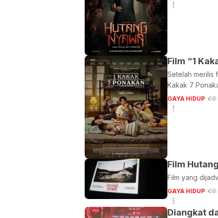
Film “1 Ka
Setelah merilis
Kakak 7 Ponakan
GAYA HIDUP
08
Film Hutan
Film yang dijad
GAYA HIDUP
08
Diangkat d