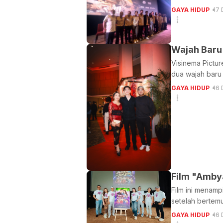
GAYA HIDUP
17 
Wajah Baru
Visinema Pictu
dua wajah baru 
GAYA HIDUP
16 
Film ini menam
setelah bertem
GAYA HIDUP
16 