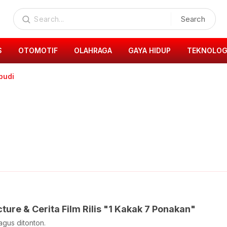
Search
S
OTOMOTIF
OLAHRAGA
GAYA HIDUP
TEKNOLOG
 budi
ture & Cerita Film Rilis "1 Kakak 7 Ponakan"
agus ditonton.