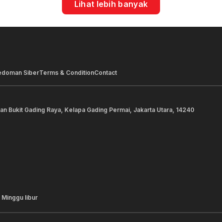
Lihat lebih banyak
edoman Siber
Terms & Condition
Contact
lan Bukit Gading Raya, Kelapa Gading Permai, Jakarta Utara, 14240
 Minggu libur