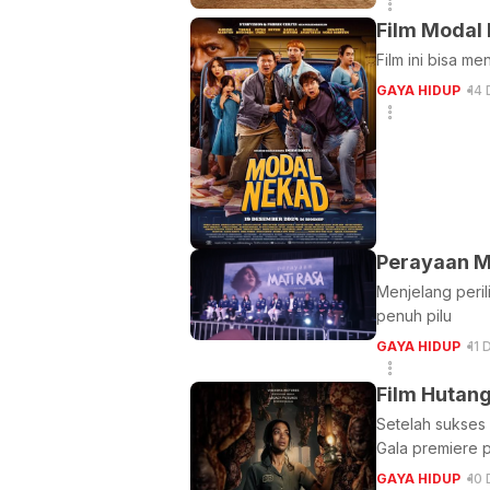
Film Modal
Film ini bisa m
GAYA HIDUP
14
Perayaan Ma
Menjelang peril
penuh pilu
GAYA HIDUP
11 
Film Hutang
Setelah sukses
Gala premiere 
GAYA HIDUP
10 