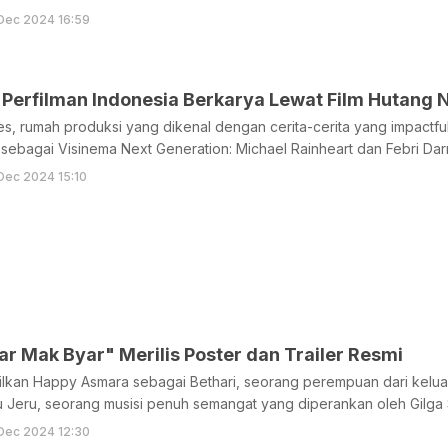
Dec 2024 16:59
 Perfilman Indonesia Berkarya Lewat Film Hutang
res, rumah produksi yang dikenal dengan cerita-cerita yang impac
sebagai Visinema Next Generation: Michael Rainheart dan Febri Dar
Dec 2024 15:10
Film "Ambyar Mak Byar" Merilis Poster dan Trailer Resmi
pilkan Happy Asmara sebagai Bethari, seorang perempuan dari kel
u Jeru, seorang musisi penuh semangat yang diperankan oleh Gilga 
Dec 2024 12:30