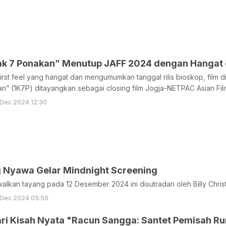
kak 7 Ponakan” Menutup JAFF 2024 dengan Hangat 
 first feel yang hangat dan mengumumkan tanggal rilis bioskop, film 
” (1K7P) ditayangkan sebagai closing film Jogja-NETPAC Asian Film
 Dec 2024 12:30
g Nyawa Gelar Mindnight Screening
walkan tayang pada 12 Desember 2024 ini disutradari oleh Billy Christ
 Dec 2024 05:50
ari Kisah Nyata "Racun Sangga: Santet Pemisah 