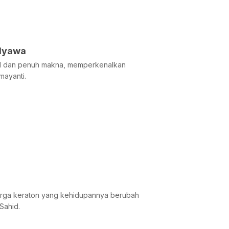
 Nyawa
tful dan penuh makna, memperkenalkan
mayanti.
uarga keraton yang kehidupannya berubah
Sahid.