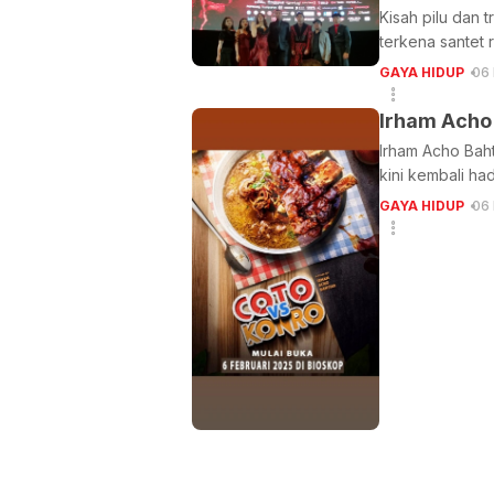
Kisah pilu dan 
terkena santet
GAYA HIDUP
06
Irham Acho
Irham Acho Baht
kini kembali ha
GAYA HIDUP
06