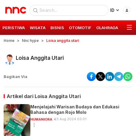
ID
PERISTIWA
WISATA
BISNIS
OTOMOTIF
OLAHRAGA
GAYA 
Home
Nnc hype
Loisa anggita utari
Loisa Anggita Utari
Bagikan Via
Artikel dari
Loisa Anggita Utari
Menjelajahi Warisan Budaya dan Edukasi
Bahasa dengan Rojo Molo
23 Aug 2024 03:01
HUMANIORA