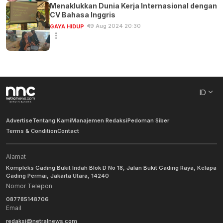
Menaklukkan Dunia Kerja Internasional dengan
CV Bahasa Inggris
19 Aug 2024 20:30
GAYA HIDUP
ID
Advertise
Tentang Kami
Manajemen Redaksi
Pedoman Siber
Terms & Condition
Contact
Alamat
Kompleks Gading Bukit Indah Blok D No 18, Jalan Bukit Gading Raya, Kelapa
Gading Permai, Jakarta Utara, 14240
Nomor Telepon
087785148706
Email
redaksi@netralnews.com