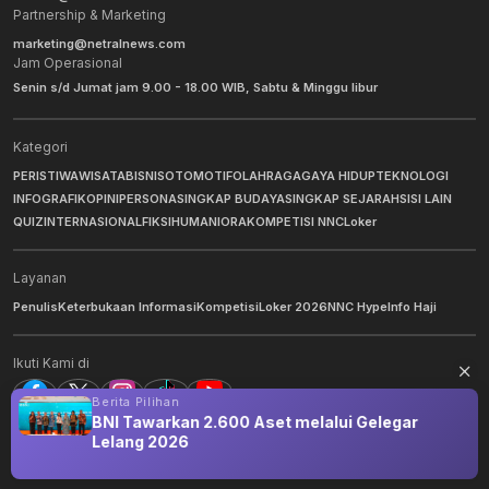
Partnership & Marketing
marketing@netralnews.com
Jam Operasional
Senin s/d Jumat jam 9.00 - 18.00 WIB, Sabtu & Minggu libur
Kategori
PERISTIWA
WISATA
BISNIS
OTOMOTIF
OLAHRAGA
GAYA HIDUP
TEKNOLOGI
INFOGRAFIK
OPINI
PERSONA
SINGKAP BUDAYA
SINGKAP SEJARAH
SISI LAIN
QUIZ
INTERNASIONAL
FIKSI
HUMANIORA
KOMPETISI NNC
Loker
Layanan
Penulis
Keterbukaan Informasi
Kompetisi
Loker 2026
NNC Hype
Info Haji
Ikuti Kami di
Berita Pilihan
s
BNI Tawarkan 2.600 Aset melalui Gelegar
Lelang 2026
©
2026
NNC Netralnews
. All Rights Reserved.