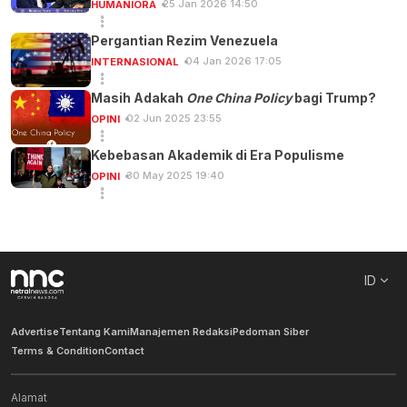
25 Jan 2026 14:50
HUMANIORA
Pergantian Rezim Venezuela
04 Jan 2026 17:05
INTERNASIONAL
Masih Adakah
One China Policy
bagi Trump?
02 Jun 2025 23:55
OPINI
Kebebasan Akademik di Era Populisme
30 May 2025 19:40
OPINI
ID
Advertise
Tentang Kami
Manajemen Redaksi
Pedoman Siber
Terms & Condition
Contact
Alamat