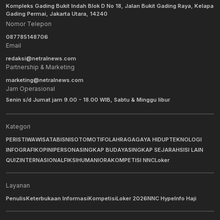
Kompleks Gading Bukit Indah Blok D No 18, Jalan Bukit Gading Raya, Kelapa
Gading Permai, Jakarta Utara, 14240
Nomor Telepon
087785148706
Email
redaksi@netralnews.com
Partnership & Marketing
marketing@netralnews.com
Jam Operasional
Senin s/d Jumat jam 9.00 - 18.00 WIB, Sabtu & Minggu libur
Kategori
PERISTIWA
WISATA
BISNIS
OTOMOTIF
OLAHRAGA
GAYA HIDUP
TEKNOLOGI
INFOGRAFIK
OPINI
PERSONA
SINGKAP BUDAYA
SINGKAP SEJARAH
SISI LAIN
QUIZ
INTERNASIONAL
FIKSI
HUMANIORA
KOMPETISI NNC
Loker
Layanan
Penulis
Keterbukaan Informasi
Kompetisi
Loker 2026
NNC Hype
Info Haji