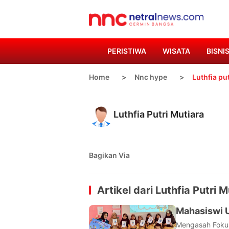
PERISTIWA
WISATA
BISNI
Home
Nnc hype
Luthfia pu
Luthfia Putri Mutiara
Bagikan Via
Artikel dari
Luthfia Putri M
Mahasiswi 
Mengasah Fokus