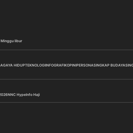
 Minggu libur
GA
GAYA HIDUP
TEKNOLOGI
INFOGRAFIK
OPINI
PERSONA
SINGKAP BUDAYA
SIN
2026
NNC Hype
Info Haji
a Pilihan
Berita Pilihan
 Motor Utama Program 3 Juta
Pertamina Pastikan Kea
h, Pemerintah Apresiasi
Operasi Distribusi Energ
ja BRI
Bagian Barat