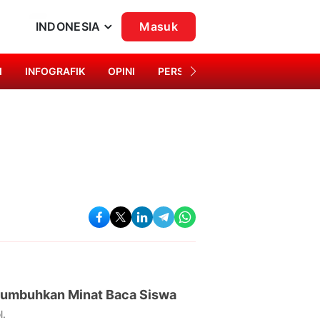
INDONESIA
Masuk
I
INFOGRAFIK
OPINI
PERSONA
SINGKAP BUDAYA
numbuhkan Minat Baca Siswa
l.