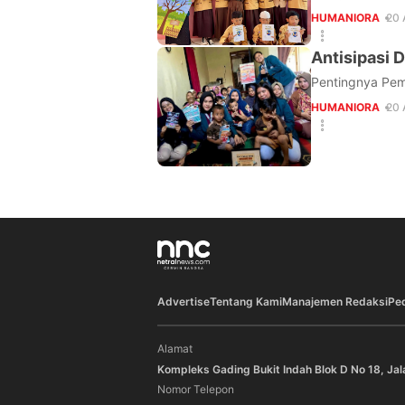
HUMANIORA
20 
Antisipasi
Pentingnya Pem
HUMANIORA
20 
Advertise
Tentang Kami
Manajemen Redaksi
Pe
Alamat
Kompleks Gading Bukit Indah Blok D No 18, Jal
Nomor Telepon