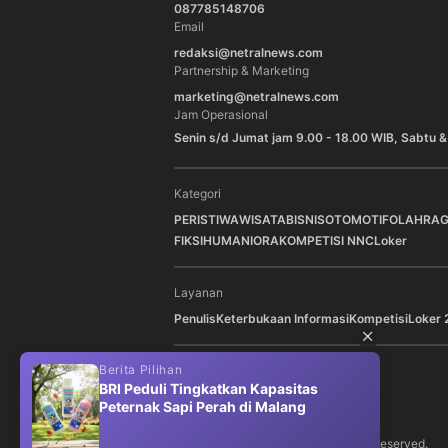
087785148706
Email
redaksi@netralnews.com
Partnership & Marketing
marketing@netralnews.com
Jam Operasional
Senin s/d Jumat jam 9.00 - 18.00 WIB, Sabtu &
Kategori
PERISTIWA
WISATA
BISNIS
OTOMOTIF
OLAHRA
FIKSI
HUMANIORA
KOMPETISI NNC
Loker
Layanan
Penulis
Keterbukaan Informasi
Kompetisi
Loker 
Berita Pilihan
Berit
Ikuti Kami di
BRI Peduli Tingkatkan Kapasitas
Jadi
Peternak Sapi Perah di Malang
Ruma
Kiner
©
2026
NNC Netralnews
. All Rights Reserved.