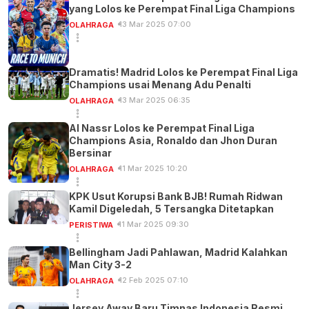
yang Lolos ke Perempat Final Liga Champions
13 Mar 2025 07:00
OLAHRAGA
Dramatis! Madrid Lolos ke Perempat Final Liga
Champions usai Menang Adu Penalti
13 Mar 2025 06:35
OLAHRAGA
Al Nassr Lolos ke Perempat Final Liga
Champions Asia, Ronaldo dan Jhon Duran
Bersinar
11 Mar 2025 10:20
OLAHRAGA
KPK Usut Korupsi Bank BJB! Rumah Ridwan
Kamil Digeledah, 5 Tersangka Ditetapkan
11 Mar 2025 09:30
PERISTIWA
Bellingham Jadi Pahlawan, Madrid Kalahkan
Man City 3-2
12 Feb 2025 07:10
OLAHRAGA
Jersey Away Baru Timnas Indonesia Resmi