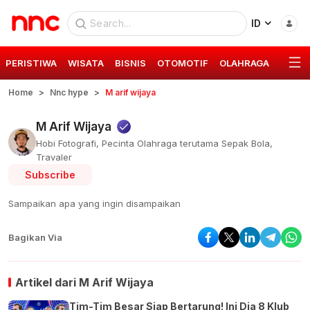
ID
PERISTIWA
WISATA
BISNIS
OTOMOTIF
OLAHRAGA
GAYA 
Home
Nnc hype
M arif wijaya
M Arif Wijaya
Hobi Fotografi, Pecinta Olahraga terutama Sepak Bola,
Travaler
Subscribe
Sampaikan apa yang ingin disampaikan
Bagikan Via
Artikel dari
M Arif Wijaya
Tim-Tim Besar Siap Bertarung! Ini Dia 8 Klub