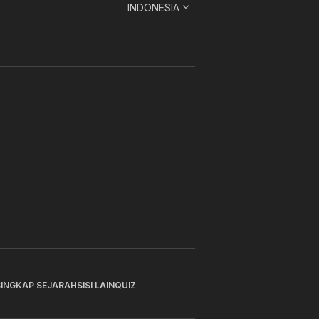
INDONESIA
SINGKAP SEJARAH
SISI LAIN
QUIZ