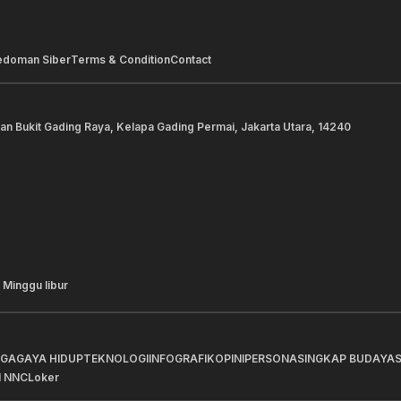
edoman Siber
Terms & Condition
Contact
lan Bukit Gading Raya, Kelapa Gading Permai, Jakarta Utara, 14240
 Minggu libur
AGA
GAYA HIDUP
TEKNOLOGI
INFOGRAFIK
OPINI
PERSONA
SINGKAP BUDAYA
I NNC
Loker