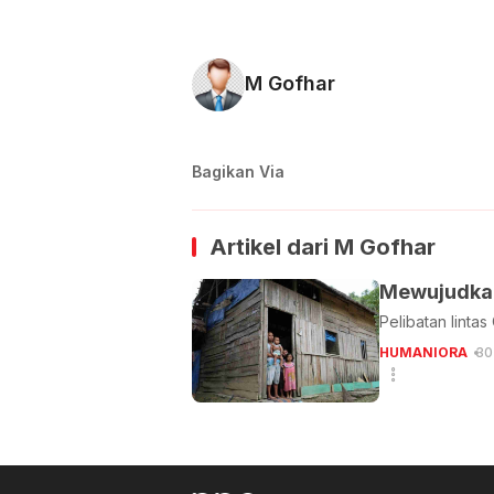
M Gofhar
Bagikan Via
Artikel dari
M Gofhar
Mewujudkan
Pelibatan linta
HUMANIORA
30