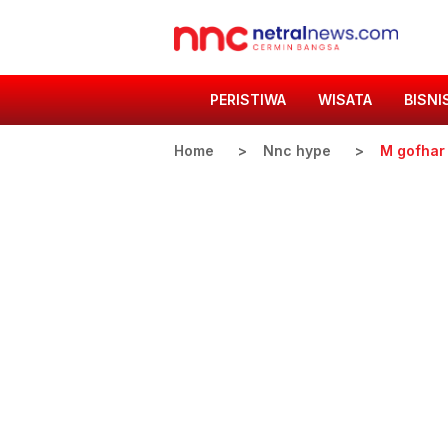
PERISTIWA
WISATA
BISNI
Home
Nnc hype
M gofhar