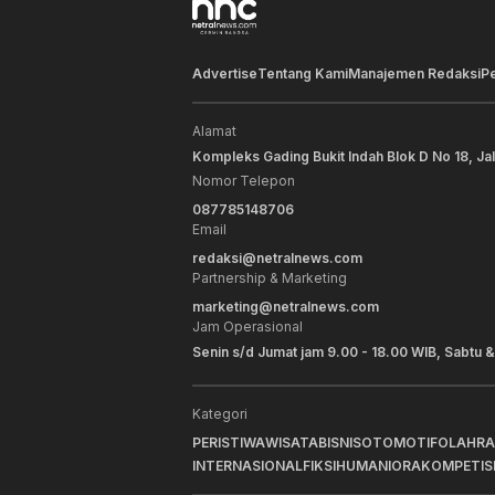
Advertise
Tentang Kami
Manajemen Redaksi
P
Alamat
Kompleks Gading Bukit Indah Blok D No 18, Ja
Nomor Telepon
087785148706
Email
redaksi@netralnews.com
Partnership & Marketing
marketing@netralnews.com
Jam Operasional
Senin s/d Jumat jam 9.00 - 18.00 WIB, Sabtu &
Kategori
PERISTIWA
WISATA
BISNIS
OTOMOTIF
OLAHR
INTERNASIONAL
FIKSI
HUMANIORA
KOMPETIS