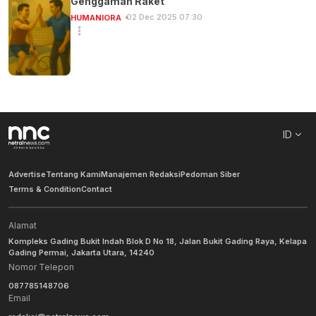
Genggaman Raket
02 Dec 2025 07:30
HUMANIORA
ID
Advertise
Tentang Kami
Manajemen Redaksi
Pedoman Siber
Terms & Condition
Contact
Alamat
Kompleks Gading Bukit Indah Blok D No 18, Jalan Bukit Gading Raya, Kelapa
Gading Permai, Jakarta Utara, 14240
Nomor Telepon
087785148706
Email