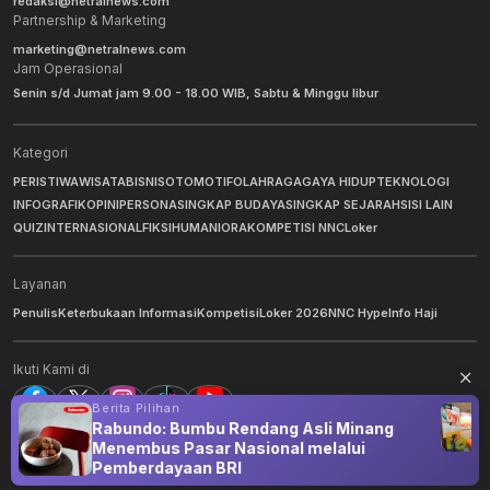
redaksi@netralnews.com
Partnership & Marketing
marketing@netralnews.com
Jam Operasional
Senin s/d Jumat jam 9.00 - 18.00 WIB, Sabtu & Minggu libur
Kategori
PERISTIWA
WISATA
BISNIS
OTOMOTIF
OLAHRAGA
GAYA HIDUP
TEKNOLOGI
INFOGRAFIK
OPINI
PERSONA
SINGKAP BUDAYA
SINGKAP SEJARAH
SISI LAIN
QUIZ
INTERNASIONAL
FIKSI
HUMANIORA
KOMPETISI NNC
Loker
Layanan
Penulis
Keterbukaan Informasi
Kompetisi
Loker 2026
NNC Hype
Info Haji
Ikuti Kami di
Berita Pilihan
Rabundo: Bumbu Rendang Asli Minang
Menembus Pasar Nasional melalui
©
2026
NNC Netralnews
. All Rights Reserved.
Pemberdayaan BRI