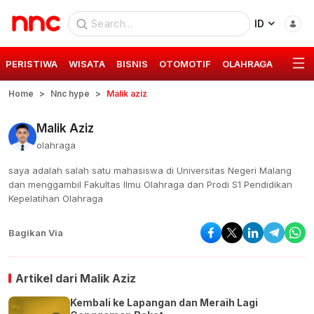
ID
PERISTIWA
WISATA
BISNIS
OTOMOTIF
OLAHRAGA
GAYA 
Home
Nnc hype
Malik aziz
Malik Aziz
olahraga
saya adalah salah satu mahasiswa di Universitas Negeri Malang
dan menggambil Fakultas Ilmu Olahraga dan Prodi S1 Pendidikan
Kepelatihan Olahraga
Bagikan Via
Artikel dari
Malik Aziz
Kembali ke Lapangan dan Meraih Lagi