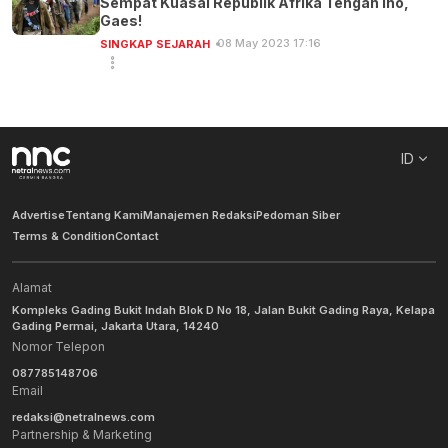
Sempat Kuasai Republik Afrika Tengah lho,
Gaes!
08 May 2023 17:16
SINGKAP SEJARAH
ID
Advertise
Tentang Kami
Manajemen Redaksi
Pedoman Siber
Terms & Condition
Contact
Alamat
Kompleks Gading Bukit Indah Blok D No 18, Jalan Bukit Gading Raya, Kelapa
Gading Permai, Jakarta Utara, 14240
Nomor Telepon
087785148706
Email
redaksi@netralnews.com
Partnership & Marketing