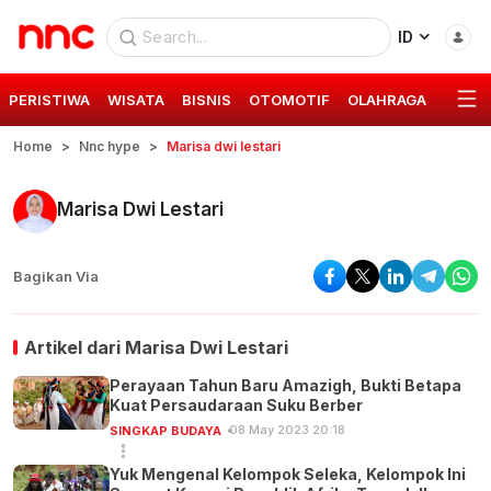
ID
PERISTIWA
WISATA
BISNIS
OTOMOTIF
OLAHRAGA
GAYA 
Home
Nnc hype
Marisa dwi lestari
Marisa Dwi Lestari
Bagikan Via
Artikel dari
Marisa Dwi Lestari
Perayaan Tahun Baru Amazigh, Bukti Betapa
Kuat Persaudaraan Suku Berber
08 May 2023 20:18
SINGKAP BUDAYA
Yuk Mengenal Kelompok Seleka, Kelompok Ini