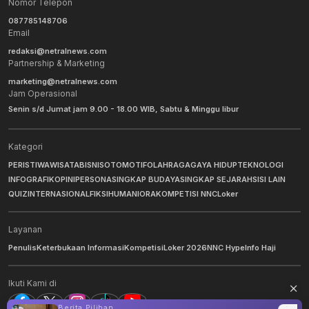
Nomor Telepon
087785148706
Email
redaksi@netralnews.com
Partnership & Marketing
marketing@netralnews.com
Jam Operasional
Senin s/d Jumat jam 9.00 - 18.00 WIB, Sabtu & Minggu libur
Kategori
PERISTIWA
WISATA
BISNIS
OTOMOTIF
OLAHRAGA
GAYA HIDUP
TEKNOLOGI
INFOGRAFIK
OPINI
PERSONA
SINGKAP BUDAYA
SINGKAP SEJARAH
SISI LAIN
QUIZ
INTERNASIONAL
FIKSI
HUMANIORA
KOMPETISI NNC
Loker
Layanan
Penulis
Keterbukaan Informasi
Kompetisi
Loker 2026
NNC Hype
Info Haji
Ikuti Kami di
Berita Pilihan