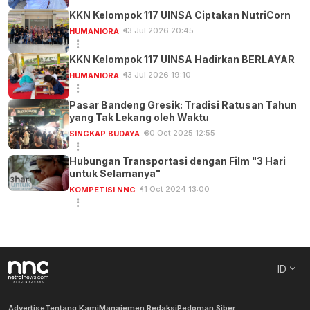
KKN Kelompok 117 UINSA Ciptakan NutriCorn
13 Jul 2026 20:45
HUMANIORA
KKN Kelompok 117 UINSA Hadirkan BERLAYAR
13 Jul 2026 19:10
HUMANIORA
Pasar Bandeng Gresik: Tradisi Ratusan Tahun
yang Tak Lekang oleh Waktu
30 Oct 2025 12:55
SINGKAP BUDAYA
Hubungan Transportasi dengan Film "3 Hari
untuk Selamanya"
11 Oct 2024 13:00
KOMPETISI NNC
ID
Advertise
Tentang Kami
Manajemen Redaksi
Pedoman Siber