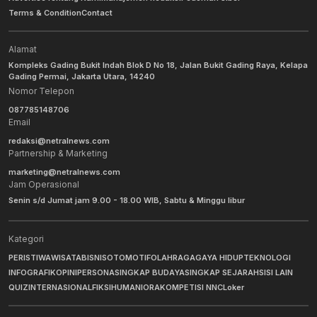
Terms & Condition
Contact
Alamat
Kompleks Gading Bukit Indah Blok D No 18, Jalan Bukit Gading Raya, Kelapa
Gading Permai, Jakarta Utara, 14240
Nomor Telepon
087785148706
Email
redaksi@netralnews.com
Partnership & Marketing
marketing@netralnews.com
Jam Operasional
Senin s/d Jumat jam 9.00 - 18.00 WIB, Sabtu & Minggu libur
Kategori
PERISTIWA
WISATA
BISNIS
OTOMOTIF
OLAHRAGA
GAYA HIDUP
TEKNOLOGI
INFOGRAFIK
OPINI
PERSONA
SINGKAP BUDAYA
SINGKAP SEJARAH
SISI LAIN
QUIZ
INTERNASIONAL
FIKSI
HUMANIORA
KOMPETISI NNC
Loker