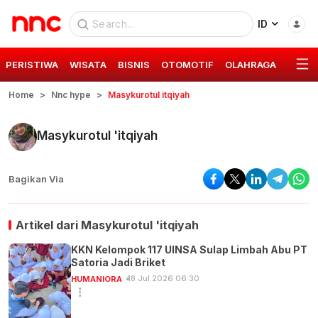
ID
PERISTIWA
WISATA
BISNIS
OTOMOTIF
OLAHRAGA
GAYA 
Home
Nnc hype
Masykurotul itqiyah
Masykurotul 'itqiyah
Bagikan Via
Artikel dari
Masykurotul 'itqiyah
KKN Kelompok 117 UINSA Sulap Limbah Abu PT
Satoria Jadi Briket
18 Jul 2026 06:30
HUMANIORA