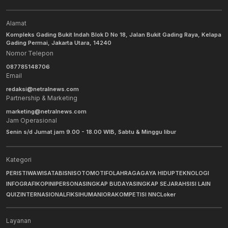
Alamat
Kompleks Gading Bukit Indah Blok D No 18, Jalan Bukit Gading Raya, Kelapa
Gading Permai, Jakarta Utara, 14240
Nomor Telepon
087785148706
Email
redaksi@netralnews.com
Partnership & Marketing
marketing@netralnews.com
Jam Operasional
Senin s/d Jumat jam 9.00 - 18.00 WIB, Sabtu & Minggu libur
Kategori
PERISTIWA
WISATA
BISNIS
OTOMOTIF
OLAHRAGA
GAYA HIDUP
TEKNOLOGI
INFOGRAFIK
OPINI
PERSONA
SINGKAP BUDAYA
SINGKAP SEJARAH
SISI LAIN
QUIZ
INTERNASIONAL
FIKSI
HUMANIORA
KOMPETISI NNC
Loker
Layanan