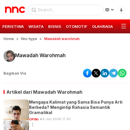
ID
PERISTIWA
WISATA
BISNIS
OTOMOTIF
OLAHRAGA
GAYA 
Home
Nnc hype
Mawadah warohmah
Mawadah Warohmah
Bagikan Via
Artikel dari
Mawadah Warohmah
Mengapa Kalimat yang Sama Bisa Punya Arti
Berbeda? Mengintip Rahasia Semantik
Gramatikal
24 Jun 2026 17:30
OPINI