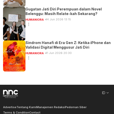
Gugatan Jati Diri Perempuan dalam Novel
Belenggu: Masih Relate-kah Sekarang?
14 Jun 2026 13:15
HUMANIORA
Sindrom Hanafi di Era Gen Z: Ketika iPhone dan
Validasi Digital Menggusur Jati Diri
11 Jun 2026 20:30
HUMANIORA
ID
Advertise
Tentang Kami
Manajemen Redaksi
Pedoman Siber
Terms & Condition
Contact