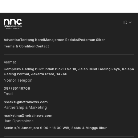
ID
Advertise
Tentang Kami
Manajemen Redaksi
Pedoman Siber
Terms & Condition
Contact
Alamat
Kompleks Gading Bukit Indah Blok D No 18, Jalan Bukit Gading Raya, Kelapa
Gading Permai, Jakarta Utara, 14240
Nomor Telepon
087785148706
Email
redaksi@netralnews.com
Partnership & Marketing
marketing@netralnews.com
Jam Operasional
Senin s/d Jumat jam 9.00 - 18.00 WIB, Sabtu & Minggu libur