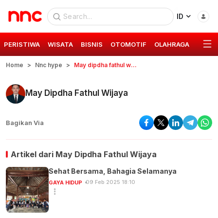
ID
PERISTIWA
WISATA
BISNIS
OTOMOTIF
OLAHRAGA
GAYA 
Home
Nnc hype
May dipdha fathul wijaya
May Dipdha Fathul Wijaya
Bagikan Via
Artikel dari
May Dipdha Fathul Wijaya
Sehat Bersama, Bahagia Selamanya
09 Feb 2025 18:10
GAYA HIDUP