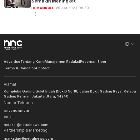
Semakin Meningkat
25 Apr 2024 09:30
HUMANIORA
ID
Advertise
Tentang Kami
Manajemen Redaksi
Pedoman Siber
Terms & Condition
Contact
Alamat
Kompleks Gading Bukit Indah Blok D No 18, Jalan Bukit Gading Raya, Kelapa
Gading Permai, Jakarta Utara, 14240
Nomor Telepon
087785148706
Email
redaksi@netralnews.com
Partnership & Marketing
marketing@netralnews.com