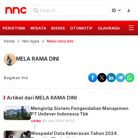
ID
PERISTIWA
WISATA
BISNIS
OTOMOTIF
OLAHRAGA
GAYA 
Home
Nnc hype
Mela rama dini
MELA RAMA DINI
Bagikan Via
Artikel dari
MELA RAMA DINI
Mengintip Sistem Pengendalian Manajemen
PT Unilever Indonesia Tbk
13 Jun 2026 04:53
OPINI
Waspada! Data Kekerasan Tahun 2024