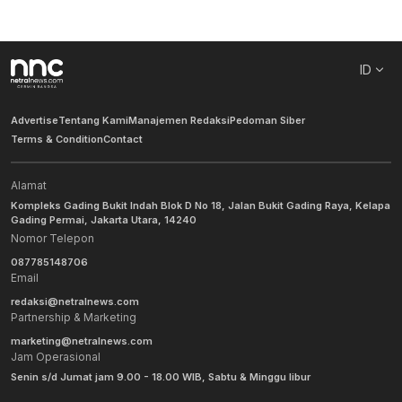
ID
Advertise
Tentang Kami
Manajemen Redaksi
Pedoman Siber
Terms & Condition
Contact
Alamat
Kompleks Gading Bukit Indah Blok D No 18, Jalan Bukit Gading Raya, Kelapa
Gading Permai, Jakarta Utara, 14240
Nomor Telepon
087785148706
Email
redaksi@netralnews.com
Partnership & Marketing
marketing@netralnews.com
Jam Operasional
Senin s/d Jumat jam 9.00 - 18.00 WIB, Sabtu & Minggu libur