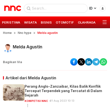
ID
PERISTIWA
WISATA
BISNIS
OTOMOTIF
OLAHRAGA
GAYA 
Home
Nnc hype
Melda agustin
Melda Agustin
Bagikan Via
Artikel dari
Melda Agustin
Perang Anglo-Zanzaibar, Kilas Balik Konflik
Tercepat Terpendek yang Tercatat di Dalam
Sejarah
31 Aug 2023 10:13
KOMPETISI NNC