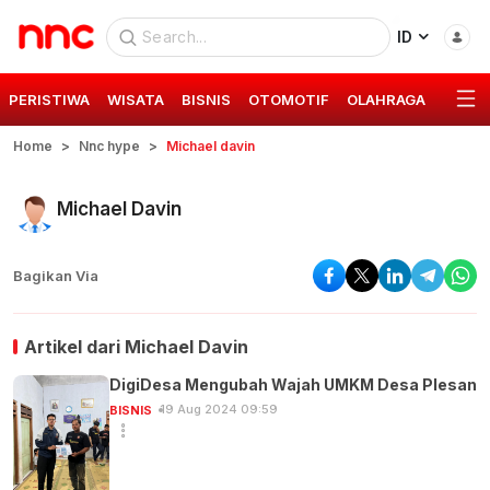
ID
PERISTIWA
WISATA
BISNIS
OTOMOTIF
OLAHRAGA
GAYA 
Home
Nnc hype
Michael davin
Michael Davin
Bagikan Via
Artikel dari
Michael Davin
DigiDesa Mengubah Wajah UMKM Desa Plesan
19 Aug 2024 09:59
BISNIS