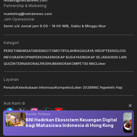
redaksi@netralnews.com
Partnership & Marketing
marketing@netralnews.com
Jam Operasional
Senin s/d Jumat jam 9.00 - 18.00 WIB, Sabtu & Minggu libur
Kategori
PERISTIWA
WISATA
BISNIS
OTOMOTIF
OLAHRAGA
GAYA HIDUP
TEKNOLOGI
INFOGRAFIK
OPINI
PERSONA
SINGKAP BUDAYA
SINGKAP SEJARAH
SISI LAIN
QUIZ
INTERNASIONAL
FIKSI
HUMANIORA
KOMPETISI NNC
Loker
Layanan
Penulis
Keterbukaan Informasi
Kompetisi
Loker 2026
NNC Hype
Info Haji
Ikuti Kami di
Berita Pilihan
BNI Hadirkan Ekosistem Keuangan Digital
bagi Mahasiswa Indonesia di Hong Kong
©
2026
NNC Netralnews
. All Rights Reserved.