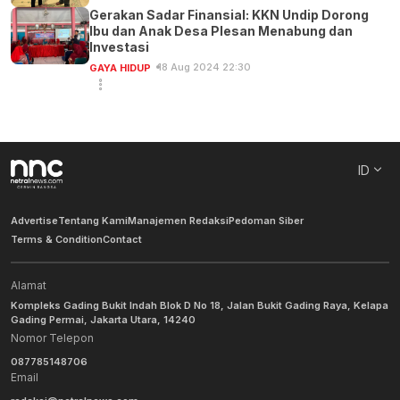
Gerakan Sadar Finansial: KKN Undip Dorong
Ibu dan Anak Desa Plesan Menabung dan
Investasi
18 Aug 2024 22:30
GAYA HIDUP
ID
Advertise
Tentang Kami
Manajemen Redaksi
Pedoman Siber
Terms & Condition
Contact
Alamat
Kompleks Gading Bukit Indah Blok D No 18, Jalan Bukit Gading Raya, Kelapa
Gading Permai, Jakarta Utara, 14240
Nomor Telepon
087785148706
Email