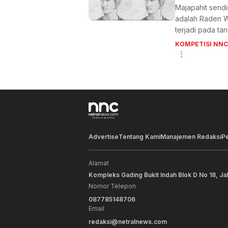
Majapahit sendi
adalah Raden W
terjadi pada t
KOMPETISI NNC
Advertise
Tentang Kami
Manajemen Redaksi
P
Alamat
Kompleks Gading Bukit Indah Blok D No 18, Ja
Nomor Telepon
087785148706
Email
redaksi@netralnews.com