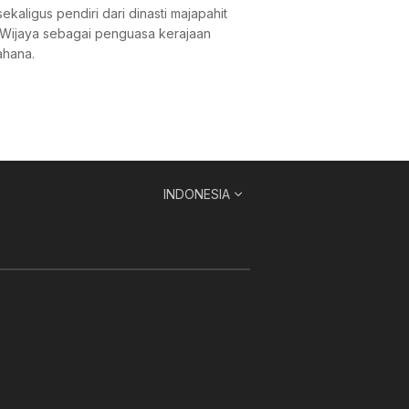
aligus pendiri dari dinasti majapahit
 Wijaya sebagai penguasa kerajaan
ahana.
INDONESIA