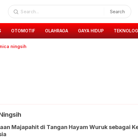
Search
S
OTOMOTIF
OLAHRAGA
GAYA HIDUP
TEKNOLOG
nica ningsih
Ningsih
yaan Majapahit di Tangan Hayam Wuruk sebagai Ke
sia