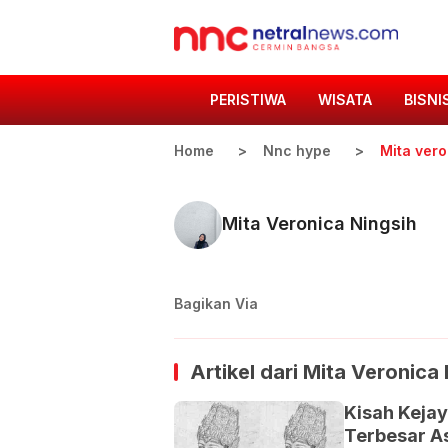
PERISTIWA
WISATA
BISNI
Home
Nnc hype
Mita vero
Mita Veronica Ningsih
Bagikan Via
Artikel dari
Mita Veronica 
Kisah Keja
Terbesar A