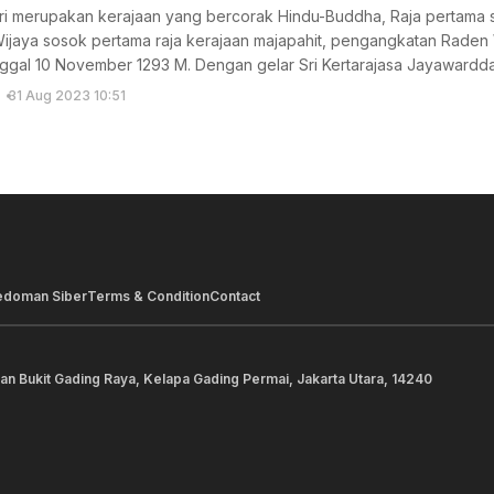
ri merupakan kerajaan yang bercorak Hindu-Buddha, Raja pertama sek
ijaya sosok pertama raja kerajaan majapahit, pengangkatan Raden
anggal 10 November 1293 M. Dengan gelar Sri Kertarajasa Jayawardd
31 Aug 2023 10:51
edoman Siber
Terms & Condition
Contact
lan Bukit Gading Raya, Kelapa Gading Permai, Jakarta Utara, 14240