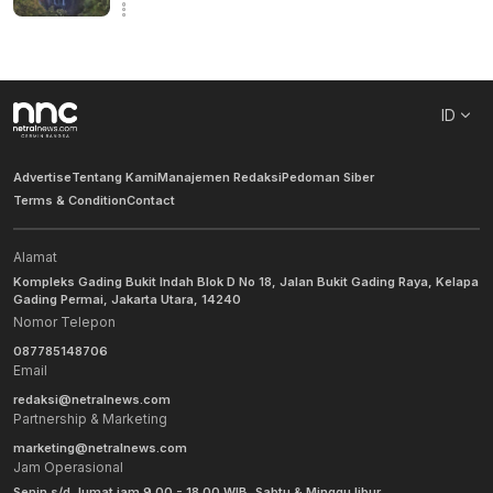
ID
Advertise
Tentang Kami
Manajemen Redaksi
Pedoman Siber
Terms & Condition
Contact
Alamat
Kompleks Gading Bukit Indah Blok D No 18, Jalan Bukit Gading Raya, Kelapa
Gading Permai, Jakarta Utara, 14240
Nomor Telepon
087785148706
Email
redaksi@netralnews.com
Partnership & Marketing
marketing@netralnews.com
Jam Operasional
Senin s/d Jumat jam 9.00 - 18.00 WIB, Sabtu & Minggu libur