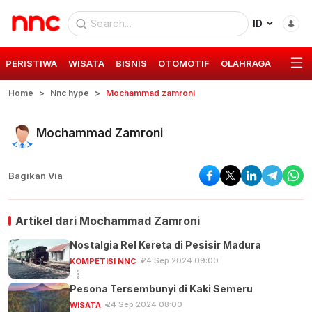
ID
PERISTIWA
WISATA
BISNIS
OTOMOTIF
OLAHRAGA
GAYA 
Home
Nnc hype
Mochammad zamroni
Mochammad Zamroni
Bagikan Via
Artikel dari
Mochammad Zamroni
Nostalgia Rel Kereta di Pesisir Madura
24 Sep 2024 09:00
KOMPETISI NNC
Pesona Tersembunyi di Kaki Semeru
24 Sep 2024 08:00
WISATA