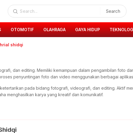
Search
S
OTOMOTIF
OLAHRAGA
GAYA HIDUP
TEKNOLOG
rial shidqi
deografi, dan editing. Memiliki kemampuan dalam pengambilan foto 
proses penyuntingan foto dan video menggunakan berbagai aplikasi
 ketertarikan pada bidang fotografi, videografi, dan editing. Akt
saha menghasilkan karya yang kreatif dan komunikatif.
Shidqi