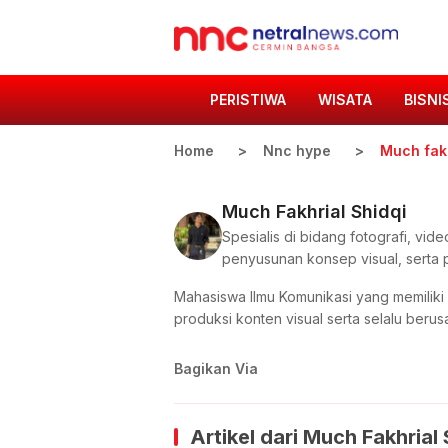
PERISTIWA
WISATA
BISNI
Home
Nnc hype
Much fakh
Much Fakhrial Shidqi
Spesialis di bidang fotografi, vi
penyusunan konsep visual, serta 
Mahasiswa Ilmu Komunikasi yang memiliki
produksi konten visual serta selalu beru
Bagikan Via
Artikel dari
Much Fakhrial 