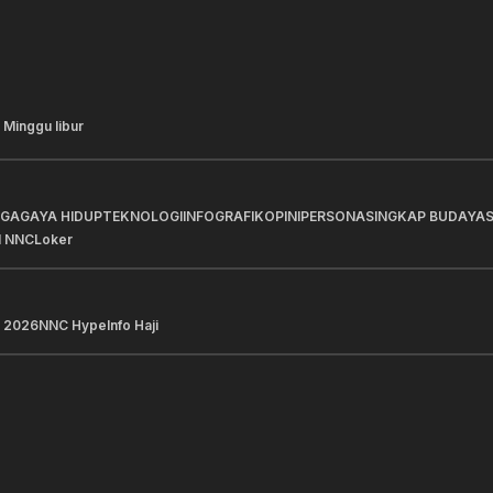
 Minggu libur
AGA
GAYA HIDUP
TEKNOLOGI
INFOGRAFIK
OPINI
PERSONA
SINGKAP BUDAYA
I NNC
Loker
 2026
NNC Hype
Info Haji
a Pilihan
Berita Pilihan
l Pertamina Patra Niaga MT
Pertamina Hulu Energi 
sko Arafura Selamatkan 17
Pengeboran New Fronti
an KMP Mutiara Sentosa
Dukung Ketahanan Ene