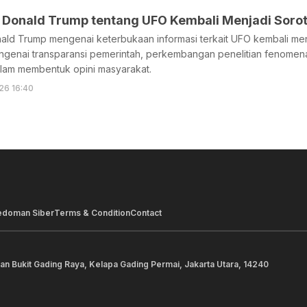
 Donald Trump tentang UFO Kembali Menjadi Sorot
ld Trump mengenai keterbukaan informasi terkait UFO kembali menja
enai transparansi pemerintah, perkembangan penelitian fenomena ud
lam membentuk opini masyarakat.
26 16:40
edoman Siber
Terms & Condition
Contact
lan Bukit Gading Raya, Kelapa Gading Permai, Jakarta Utara, 14240