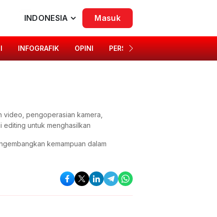
INDONESIA
Masuk
I
INFOGRAFIK
OPINI
PERSONA
SINGKAP BUDAYA
dan video, pengoperasian kamera,
 editing untuk menghasilkan
if mengembangkan kemampuan dalam