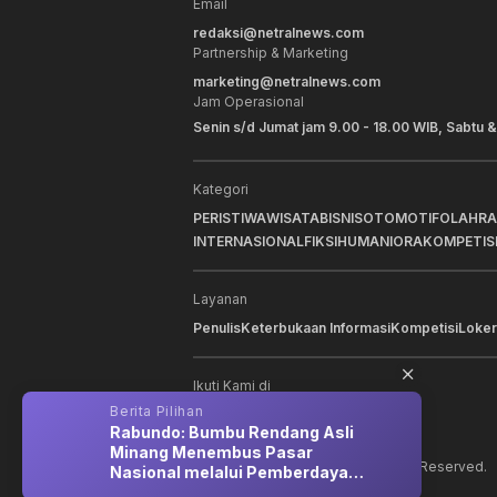
Email
redaksi@netralnews.com
Partnership & Marketing
marketing@netralnews.com
Jam Operasional
Senin s/d Jumat jam 9.00 - 18.00 WIB, Sabtu &
Kategori
PERISTIWA
WISATA
BISNIS
OTOMOTIF
OLAHR
INTERNASIONAL
FIKSI
HUMANIORA
KOMPETIS
Layanan
Penulis
Keterbukaan Informasi
Kompetisi
Loker
Ikuti Kami di
Berita Pilihan
Berit
t
Rabundo: Bumbu Rendang Asli
Kapa
Minang Menembus Pasar
Tran
©
2026
NNC Netralnews
. All Rights Reserved.
Nasional melalui Pemberdayaan
Korb
BRI