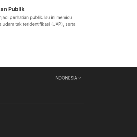
an Publik
di perhatian publik. Isu ini memicu
ara tak teridentifikasi (UAP), serta
INDONESIA