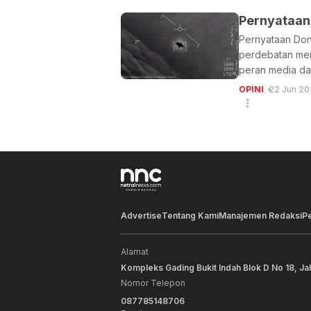
Pernyataan
Pernyataan Dona
perdebatan meng
peran media da
OPINI
22 Jun 20
Advertise
Tentang Kami
Manajemen Redaksi
P
Alamat
Kompleks Gading Bukit Indah Blok D No 18, Ja
Nomor Telepon
087785148706