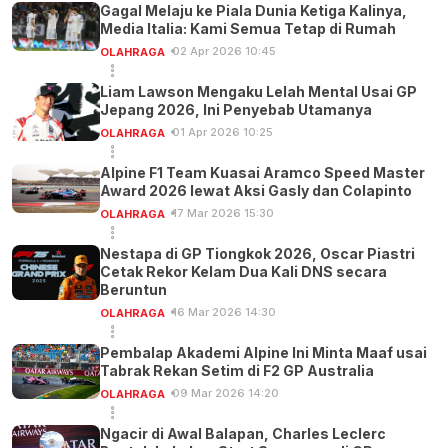
Gagal Melaju ke Piala Dunia Ketiga Kalinya,
Media Italia: Kami Semua Tetap di Rumah
02 Apr 2026 10:45
OLAHRAGA
Liam Lawson Mengaku Lelah Mental Usai GP
Jepang 2026, Ini Penyebab Utamanya
01 Apr 2026 10:25
OLAHRAGA
Alpine F1 Team Kuasai Aramco Speed Master
Award 2026 lewat Aksi Gasly dan Colapinto
17 Mar 2026 15:30
OLAHRAGA
Nestapa di GP Tiongkok 2026, Oscar Piastri
Cetak Rekor Kelam Dua Kali DNS secara
Beruntun
16 Mar 2026 14:30
OLAHRAGA
Pembalap Akademi Alpine Ini Minta Maaf usai
Tabrak Rekan Setim di F2 GP Australia
09 Mar 2026 14:20
OLAHRAGA
Ngacir di Awal Balapan, Charles Leclerc