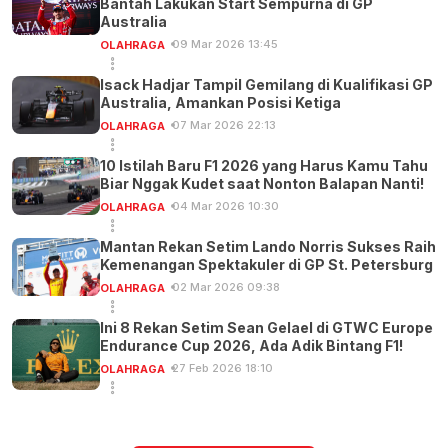
Bantah Lakukan Start Sempurna di GP
Australia
09 Mar 2026 13:45
OLAHRAGA
Isack Hadjar Tampil Gemilang di Kualifikasi GP
Australia, Amankan Posisi Ketiga
07 Mar 2026 22:13
OLAHRAGA
10 Istilah Baru F1 2026 yang Harus Kamu Tahu
Biar Nggak Kudet saat Nonton Balapan Nanti!
04 Mar 2026 10:30
OLAHRAGA
Mantan Rekan Setim Lando Norris Sukses Raih
Kemenangan Spektakuler di GP St. Petersburg
02 Mar 2026 09:38
OLAHRAGA
Ini 8 Rekan Setim Sean Gelael di GTWC Europe
Endurance Cup 2026, Ada Adik Bintang F1!
27 Feb 2026 18:10
OLAHRAGA