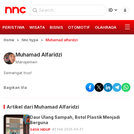
ID
PERISTIWA
WISATA
BISNIS
OTOMOTIF
OLAHRAGA
GAYA 
Home
Nnc hype
Muhamad alfaridzi
Muhamad Alfaridzi
Manajemen
Semangat trus!
Bagikan Via
Artikel dari
Muhamad Alfaridzi
Daur Ulang Sampah, Botol Plastik Menjadi
Berguna
13 Feb 2025 04:37
GAYA HIDUP