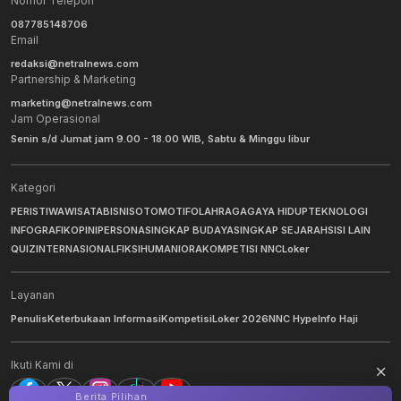
Nomor Telepon
087785148706
Email
redaksi@netralnews.com
Partnership & Marketing
marketing@netralnews.com
Jam Operasional
Senin s/d Jumat jam 9.00 - 18.00 WIB, Sabtu & Minggu libur
Kategori
PERISTIWA
WISATA
BISNIS
OTOMOTIF
OLAHRAGA
GAYA HIDUP
TEKNOLOGI
INFOGRAFIK
OPINI
PERSONA
SINGKAP BUDAYA
SINGKAP SEJARAH
SISI LAIN
QUIZ
INTERNASIONAL
FIKSI
HUMANIORA
KOMPETISI NNC
Loker
Layanan
Penulis
Keterbukaan Informasi
Kompetisi
Loker 2026
NNC Hype
Info Haji
Ikuti Kami di
Berita Pilihan