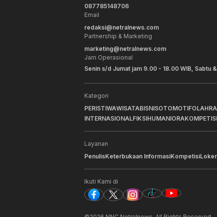
087785148706
Email
redaksi@netralnews.com
Partnership & Marketing
marketing@netralnews.com
Jam Operasional
Senin s/d Jumat jam 9.00 - 18.00 WIB, Sabtu &
Kategori
PERISTIWA
WISATA
BISNIS
OTOMOTIF
OLAHR
INTERNASIONAL
FIKSI
HUMANIORA
KOMPETIS
Layanan
Penulis
Keterbukaan Informasi
Kompetisi
Loker
Ikuti Kami di
Berita Pilihan
Berit
t
Kapal Pertamina Patra Niaga MT
Pert
Transko Arafura Selamatkan 17
Oper
©
2026
NNC Netralnews
. All Rights Reserved.