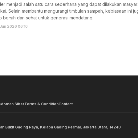
r menjadi salah satu cara sederhana yang dapat dilakukan masya
pakai. Selain membantu mengurangi timbulan sampah, kebiasaan ini j
p bersih dan sehat untuk generasi mendatang.
Jun 2026 06:10
edoman Siber
Terms & Condition
Contact
lan Bukit Gading Raya, Kelapa Gading Permai, Jakarta Utara, 14240