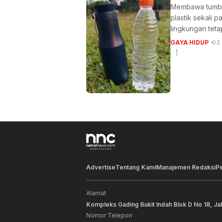
Membawa tumble
plastik sekali 
lingkungan teta
GAYA HIDUP
03 
Advertise
Tentang Kami
Manajemen Redaksi
P
Alamat
Kompleks Gading Bukit Indah Blok D No 18, Ja
Nomor Telepon