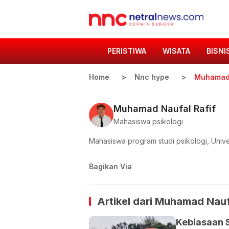
PERISTIWA
WISATA
BISNI
Home
Nnc hype
Muhamad 
Muhamad Naufal Rafif
Mahasiswa psikologi
Mahasiswa program studi psikologi, Univ
Bagikan Via
Artikel dari
Muhamad Naufa
Kebiasaan S