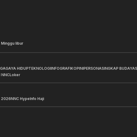
 Minggu libur
AGA
GAYA HIDUP
TEKNOLOGI
INFOGRAFIK
OPINI
PERSONA
SINGKAP BUDAYA
I NNC
Loker
 2026
NNC Hype
Info Haji
a Pilihan
Berita Pilihan
amina Pastikan Keandalan
BRI Perkuat Penyaluran
asi Distribusi Energi di
Berkualitas untuk Men