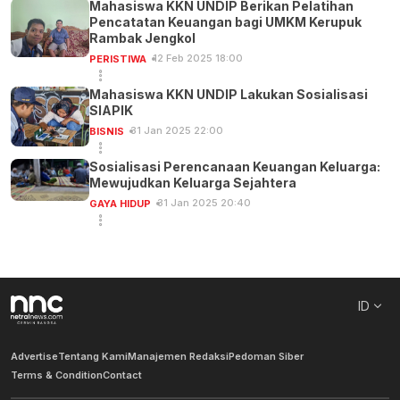
Mahasiswa KKN UNDIP Berikan Pelatihan
Pencatatan Keuangan bagi UMKM Kerupuk
Rambak Jengkol
12 Feb 2025 18:00
PERISTIWA
Mahasiswa KKN UNDIP Lakukan Sosialisasi
SIAPIK
31 Jan 2025 22:00
BISNIS
Sosialisasi Perencanaan Keuangan Keluarga:
Mewujudkan Keluarga Sejahtera
31 Jan 2025 20:40
GAYA HIDUP
ID
Advertise
Tentang Kami
Manajemen Redaksi
Pedoman Siber
Terms & Condition
Contact