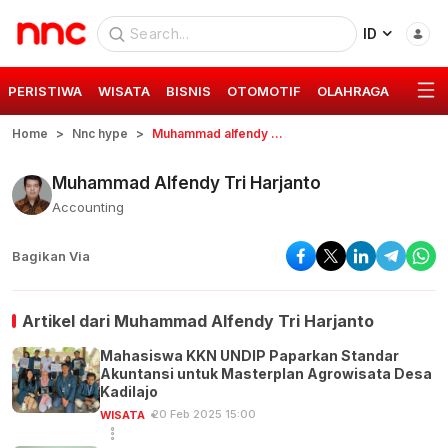
ID
PERISTIWA
WISATA
BISNIS
OTOMOTIF
OLAHRAGA
GAYA 
Home
Nnc hype
Muhammad alfendy tri harjanto
Muhammad Alfendy Tri Harjanto
Accounting
Bagikan Via
Artikel dari
Muhammad Alfendy Tri Harjanto
Mahasiswa KKN UNDIP Paparkan Standar
Akuntansi untuk Masterplan Agrowisata Desa
Kadilajo
20 Feb 2025 15:00
WISATA