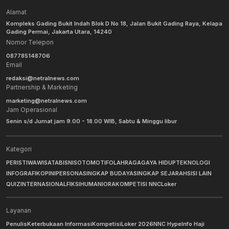
Alamat
Kompleks Gading Bukit Indah Blok D No 18, Jalan Bukit Gading Raya, Kelapa
Gading Permai, Jakarta Utara, 14240
Nomor Telepon
087785148706
Email
redaksi@netralnews.com
Partnership & Marketing
marketing@netralnews.com
Jam Operasional
Senin s/d Jumat jam 9.00 - 18.00 WIB, Sabtu & Minggu libur
Kategori
PERISTIWA
WISATA
BISNIS
OTOMOTIF
OLAHRAGA
GAYA HIDUP
TEKNOLOGI
INFOGRAFIK
OPINI
PERSONA
SINGKAP BUDAYA
SINGKAP SEJARAH
SISI LAIN
QUIZ
INTERNASIONAL
FIKSI
HUMANIORA
KOMPETISI NNC
Loker
Layanan
Penulis
Keterbukaan Informasi
Kompetisi
Loker 2026
NNC Hype
Info Haji