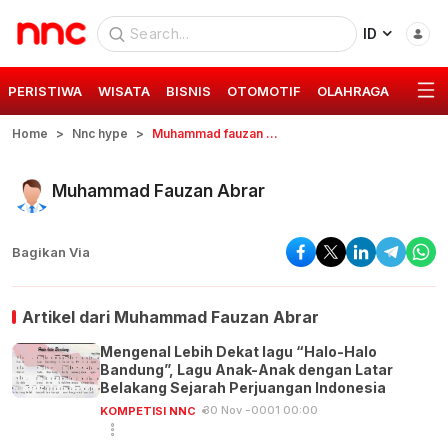
ID
PERISTIWA
WISATA
BISNIS
OTOMOTIF
OLAHRAGA
GAYA 
Home
Nnc hype
Muhammad fauzan abrar
Muhammad Fauzan Abrar
Bagikan Via
Artikel dari
Muhammad Fauzan Abrar
Mengenal Lebih Dekat lagu “Halo-Halo
Bandung”, Lagu Anak-Anak dengan Latar
Belakang Sejarah Perjuangan Indonesia
30 Nov -0001 00:00
KOMPETISI NNC