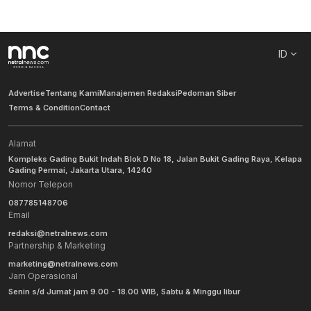
ID
Advertise
Tentang Kami
Manajemen Redaksi
Pedoman Siber
Terms & Condition
Contact
Alamat
Kompleks Gading Bukit Indah Blok D No 18, Jalan Bukit Gading Raya, Kelapa
Gading Permai, Jakarta Utara, 14240
Nomor Telepon
087785148706
Email
redaksi@netralnews.com
Partnership & Marketing
marketing@netralnews.com
Jam Operasional
Senin s/d Jumat jam 9.00 - 18.00 WIB, Sabtu & Minggu libur