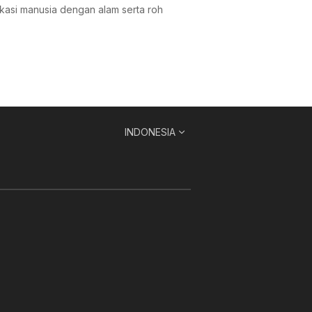
nikasi manusia dengan alam serta roh
INDONESIA