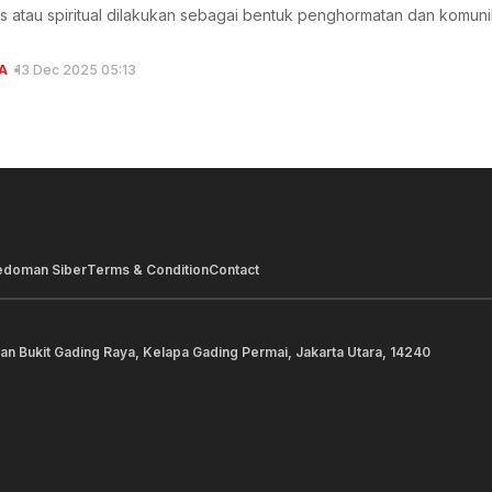
istis atau spiritual dilakukan sebagai bentuk penghormatan dan komu
A
13 Dec 2025 05:13
edoman Siber
Terms & Condition
Contact
lan Bukit Gading Raya, Kelapa Gading Permai, Jakarta Utara, 14240