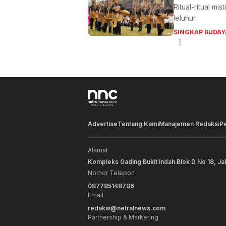
Ritual-ritual m
leluhur.
SINGKAP BUDAY
Advertise
Tentang Kami
Manajemen Redaksi
P
Alamat
Kompleks Gading Bukit Indah Blok D No 18, Ja
Nomor Telepon
087785148706
Email
redaksi@netralnews.com
Partnership & Marketing