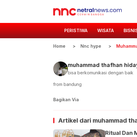
PERISTIWA
WISATA
BISNI
Home
Nnc hype
Muhammad
muhammad thafhan hida
bisa berkomunikasi dengan baik
from bandung
Bagikan Via
Artikel dari
muhammad tha
Ritual Dan 