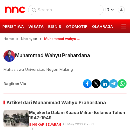
ID
PERISTIWA
WISATA
BISNIS
OTOMOTIF
OLAHRAGA
GAYA 
Home
Nnc hype
Muhammad wahyu prahardana
Muhammad Wahyu Prahardana
Mahasiswa Universitas Negeri Malang
Bagikan Via
Artikel dari
Muhammad Wahyu Prahardana
Mojokerto Dalam Kuasa Militer Belanda Tahun
1947-1949
18 May 2022 07:03
SINGKAP SEJARAH