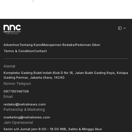
ID
Advertise
Tentang Kami
Manajemen Redaksi
Pedoman Siber
Terms & Condition
Contact
Alamat
Kompleks Gading Bukit Indah Blok D No 18, Jalan Bukit Gading Raya, Kelapa
Gading Permai, Jakarta Utara, 14240
Nomor Telepon
087785148706
Email
redaksi@netralnews.com
Partnership & Marketing
marketing@netralnews.com
Jam Operasional
Senin s/d Jumat jam 9.00 - 18.00 WIB, Sabtu & Minggu libur