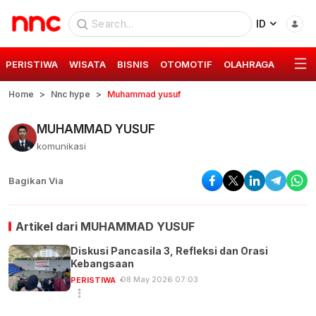
ID
PERISTIWA
WISATA
BISNIS
OTOMOTIF
OLAHRAGA
GAYA 
Home
Nnc hype
Muhammad yusuf
MUHAMMAD YUSUF
komunikasi
Bagikan Via
Artikel dari
MUHAMMAD YUSUF
Diskusi Pancasila 3, Refleksi dan Orasi
Kebangsaan
08 May 2026 07:03
PERISTIWA