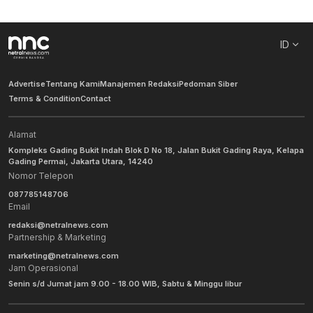
ID
Advertise
Tentang Kami
Manajemen Redaksi
Pedoman Siber
Terms & Condition
Contact
Alamat
Kompleks Gading Bukit Indah Blok D No 18, Jalan Bukit Gading Raya, Kelapa
Gading Permai, Jakarta Utara, 14240
Nomor Telepon
087785148706
Email
redaksi@netralnews.com
Partnership & Marketing
marketing@netralnews.com
Jam Operasional
Senin s/d Jumat jam 9.00 - 18.00 WIB, Sabtu & Minggu libur