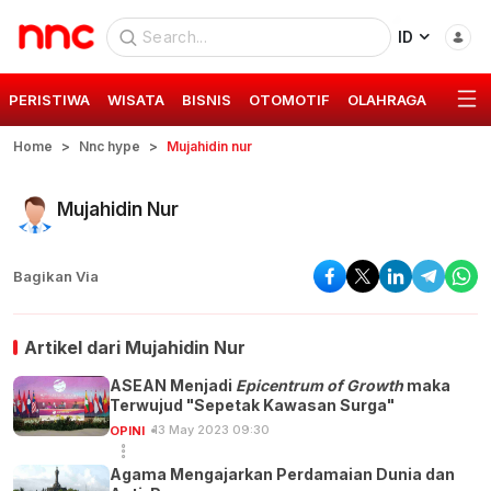
ID
PERISTIWA
WISATA
BISNIS
OTOMOTIF
OLAHRAGA
GAYA 
Home
Nnc hype
Mujahidin nur
Mujahidin Nur
Bagikan Via
Artikel dari
Mujahidin Nur
ASEAN Menjadi
Epicentrum of Growth
maka
Terwujud "Sepetak Kawasan Surga"
13 May 2023 09:30
OPINI
Agama Mengajarkan Perdamaian Dunia dan