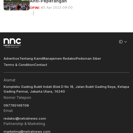
Anti-Peperangan
25 Apr 2023 09:00
OPINI
ID
Advertise
Tentang Kami
Manajemen Redaksi
Pedoman Siber
Terms & Condition
Contact
Alamat
Kompleks Gading Bukit Indah Blok D No 18, Jalan Bukit Gading Raya, Kelapa
Gading Permai, Jakarta Utara, 14240
Nomor Telepon
087785148706
Email
redaksi@netralnews.com
Partnership & Marketing
marketing@netralnews.com