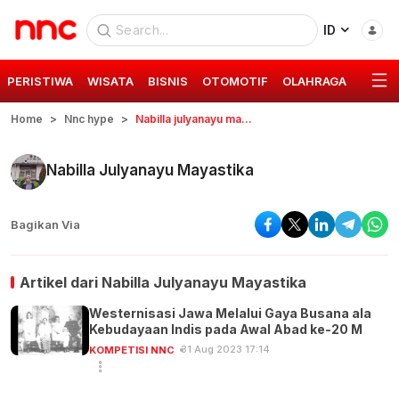
ID
PERISTIWA
WISATA
BISNIS
OTOMOTIF
OLAHRAGA
GAYA 
Home
Nnc hype
Nabilla julyanayu mayastika
Nabilla Julyanayu Mayastika
Bagikan Via
Artikel dari
Nabilla Julyanayu Mayastika
Westernisasi Jawa Melalui Gaya Busana ala
Kebudayaan Indis pada Awal Abad ke-20 M
31 Aug 2023 17:14
KOMPETISI NNC