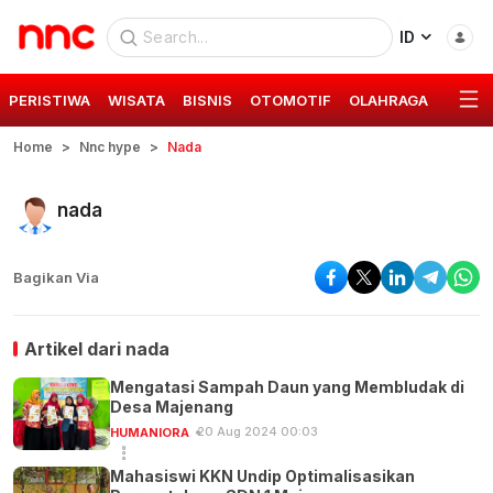
ID
PERISTIWA
WISATA
BISNIS
OTOMOTIF
OLAHRAGA
GAYA 
Home
Nnc hype
Nada
nada
Bagikan Via
Artikel dari
nada
Mengatasi Sampah Daun yang Membludak di
Desa Majenang
20 Aug 2024 00:03
HUMANIORA
Mahasiswi KKN Undip Optimalisasikan