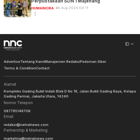
Perpustakaan SDN 1 Majenang
16 Aug 2024 04:11
HUMANIORA
ID
Advertise
Tentang Kami
Manajemen Redaksi
Pedoman Siber
Terms & Condition
Contact
Alamat
Kompleks Gading Bukit Indah Blok D No 18, Jalan Bukit Gading Raya, Kelapa
Gading Permai, Jakarta Utara, 14240
Nomor Telepon
087785148706
Email
redaksi@netralnews.com
Partnership & Marketing
marketing@netralnews.com