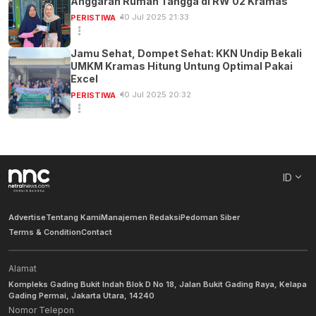
Anggaran Rumah Tangga di RW 02 Kramas
10 Jul 2025 21:33
PERISTIWA
Jamu Sehat, Dompet Sehat: KKN Undip Bekali
UMKM Kramas Hitung Untung Optimal Pakai
Excel
10 Jul 2025 20:32
PERISTIWA
ID
Advertise
Tentang Kami
Manajemen Redaksi
Pedoman Siber
Terms & Condition
Contact
Alamat
Kompleks Gading Bukit Indah Blok D No 18, Jalan Bukit Gading Raya, Kelapa
Gading Permai, Jakarta Utara, 14240
Nomor Telepon