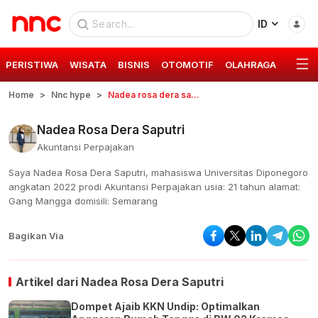
ID
PERISTIWA
WISATA
BISNIS
OTOMOTIF
OLAHRAGA
GAYA 
Home
Nnc hype
Nadea rosa dera saputri
Nadea Rosa Dera Saputri
Akuntansi Perpajakan
Saya Nadea Rosa Dera Saputri, mahasiswa Universitas Diponegoro
angkatan 2022 prodi Akuntansi Perpajakan usia: 21 tahun alamat:
Gang Mangga domisili: Semarang
Bagikan Via
Artikel dari
Nadea Rosa Dera Saputri
Dompet Ajaib KKN Undip: Optimalkan