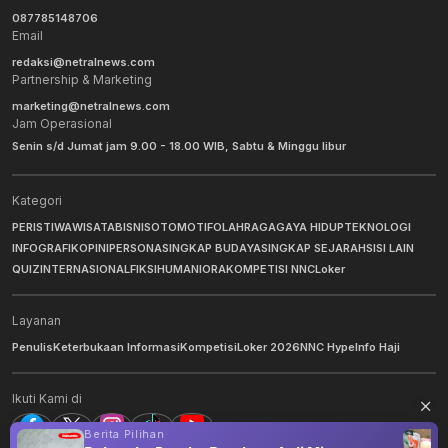
087785148706
Email
redaksi@netralnews.com
Partnership & Marketing
marketing@netralnews.com
Jam Operasional
Senin s/d Jumat jam 9.00 - 18.00 WIB, Sabtu & Minggu libur
Kategori
PERISTIWA
WISATA
BISNIS
OTOMOTIF
OLAHRAGA
GAYA HIDUP
TEKNOLOGI
INFOGRAFIK
OPINI
PERSONA
SINGKAP BUDAYA
SINGKAP SEJARAH
SISI LAIN
QUIZ
INTERNASIONAL
FIKSI
HUMANIORA
KOMPETISI NNC
Loker
Layanan
Penulis
Keterbukaan Informasi
Kompetisi
Loker 2026
NNC Hype
Info Haji
Ikuti Kami di
Berita Pilihan