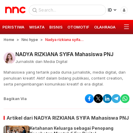
ID
PERISTIWA
WISATA
BISNIS
OTOMOTIF
OLAHRAGA
GAYA 
Home
Nnc hype
Nadya rizkiana syifa mahasiswa pnj
NADYA RIZKIANA SYIFA Mahasiswa PNJ
Jurnalistik dan Media Digital
Mahasiswa yang tertarik pada dunia jurnalistik, media digital, dan
penulisan kreatif. Aktif dalam bidang publikasi, content creation,
serta pengembangan komunikasi kreatif di era digital.
Bagikan Via
Artikel dari
NADYA RIZKIANA SYIFA Mahasiswa PNJ
Ketahanan Keluarga sebagai Penopang