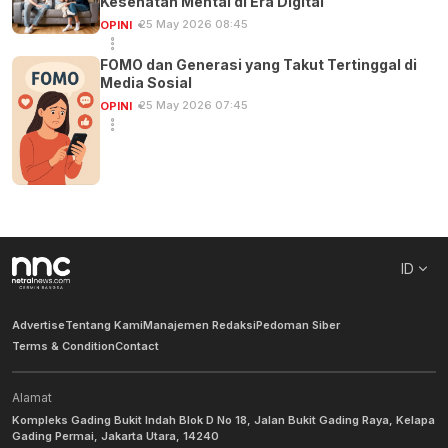
Kesehatan Mental di Era Digital
25 May 2026 08:45
OPINI
FOMO dan Generasi yang Takut Tertinggal di
Media Sosial
25 May 2026 07:45
OPINI
ID
Advertise
Tentang Kami
Manajemen Redaksi
Pedoman Siber
Terms & Condition
Contact
Alamat
Kompleks Gading Bukit Indah Blok D No 18, Jalan Bukit Gading Raya, Kelapa
Gading Permai, Jakarta Utara, 14240