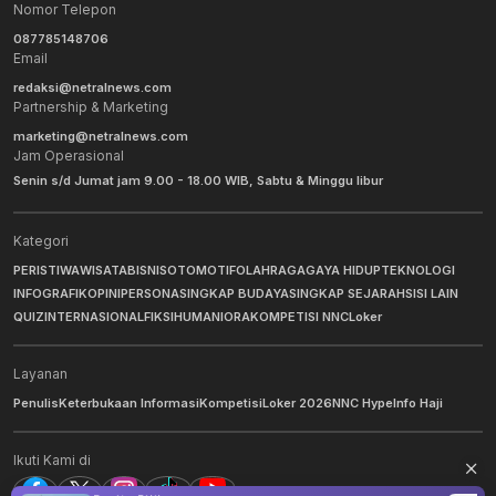
Nomor Telepon
087785148706
Email
redaksi@netralnews.com
Partnership & Marketing
marketing@netralnews.com
Jam Operasional
Senin s/d Jumat jam 9.00 - 18.00 WIB, Sabtu & Minggu libur
Kategori
PERISTIWA
WISATA
BISNIS
OTOMOTIF
OLAHRAGA
GAYA HIDUP
TEKNOLOGI
INFOGRAFIK
OPINI
PERSONA
SINGKAP BUDAYA
SINGKAP SEJARAH
SISI LAIN
QUIZ
INTERNASIONAL
FIKSI
HUMANIORA
KOMPETISI NNC
Loker
Layanan
Penulis
Keterbukaan Informasi
Kompetisi
Loker 2026
NNC Hype
Info Haji
Ikuti Kami di