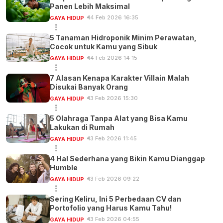
Panen Lebih Maksimal
14 Feb 2026 16:35
GAYA HIDUP
5 Tanaman Hidroponik Minim Perawatan,
Cocok untuk Kamu yang Sibuk
14 Feb 2026 14:15
GAYA HIDUP
7 Alasan Kenapa Karakter Villain Malah
Disukai Banyak Orang
13 Feb 2026 15:30
GAYA HIDUP
5 Olahraga Tanpa Alat yang Bisa Kamu
Lakukan di Rumah
13 Feb 2026 11:45
GAYA HIDUP
4 Hal Sederhana yang Bikin Kamu Dianggap
Humble
13 Feb 2026 09:22
GAYA HIDUP
Sering Keliru, Ini 5 Perbedaan CV dan
Portofolio yang Harus Kamu Tahu!
13 Feb 2026 04:55
GAYA HIDUP