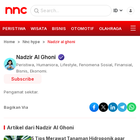
ID
PERISTIWA
WISATA
BISNIS
OTOMOTIF
OLAHRAGA
GAYA 
Home
Nnc hype
Nadzir al ghoni
Nadzir Al Ghoni
Peristiwa, Humaniora, Lifestyle, Fenomena Sosial, Finansial,
Bisnis, Ekonomi.
Subscribe
Pengamat sekitar.
Bagikan Via
Artikel dari
Nadzir Al Ghoni
5 Tips Merawat Tanaman Hidroponik agar