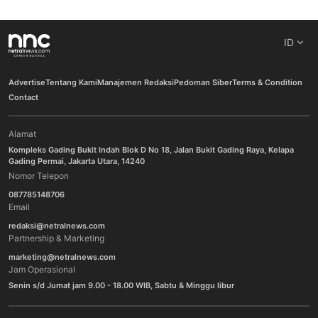
ID
Advertise
Tentang Kami
Manajemen Redaksi
Pedoman Siber
Terms & Condition
Contact
Alamat
Kompleks Gading Bukit Indah Blok D No 18, Jalan Bukit Gading Raya, Kelapa
Gading Permai, Jakarta Utara, 14240
Nomor Telepon
087785148706
Email
redaksi@netralnews.com
Partnership & Marketing
marketing@netralnews.com
Jam Operasional
Senin s/d Jumat jam 9.00 - 18.00 WIB, Sabtu & Minggu libur