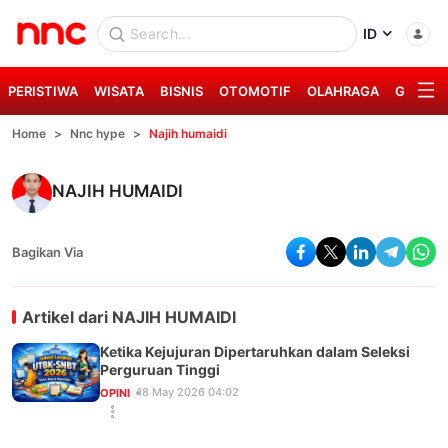
ID
PERISTIWA
WISATA
BISNIS
OTOMOTIF
OLAHRAGA
GAYA H
Home
Nnc hype
Najih humaidi
NAJIH HUMAIDI
Bagikan Via
Artikel dari
NAJIH HUMAIDI
Ketika Kejujuran Dipertaruhkan dalam Seleksi
Perguruan Tinggi
18 May 2026 04:02
OPINI