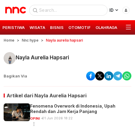
ID
PERISTIWA
WISATA
BISNIS
OTOMOTIF
OLAHRAGA
GAYA 
Home
Nnc hype
Nayla aurelia hapsari
Nayla Aurelia Hapsari
Bagikan Via
Artikel dari
Nayla Aurelia Hapsari
Fenomena Overwork di Indonesia, Upah
Rendah dan Jam Kerja Panjang
01 Jun 2026 18:22
OPINI