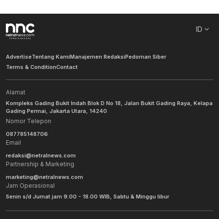
ID
Advertise
Tentang Kami
Manajemen Redaksi
Pedoman Siber
Terms & Condition
Contact
Alamat
Kompleks Gading Bukit Indah Blok D No 18, Jalan Bukit Gading Raya, Kelapa
Gading Permai, Jakarta Utara, 14240
Nomor Telepon
087785148706
Email
redaksi@netralnews.com
Partnership & Marketing
marketing@netralnews.com
Jam Operasional
Senin s/d Jumat jam 9.00 - 18.00 WIB, Sabtu & Minggu libur