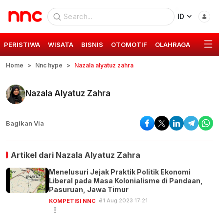
ID
PERISTIWA
WISATA
BISNIS
OTOMOTIF
OLAHRAGA
GAYA 
Home
Nnc hype
Nazala alyatuz zahra
Nazala Alyatuz Zahra
Bagikan Via
Artikel dari
Nazala Alyatuz Zahra
Menelusuri Jejak Praktik Politik Ekonomi
Liberal pada Masa Kolonialisme di Pandaan,
Pasuruan, Jawa Timur
31 Aug 2023 17:21
KOMPETISI NNC