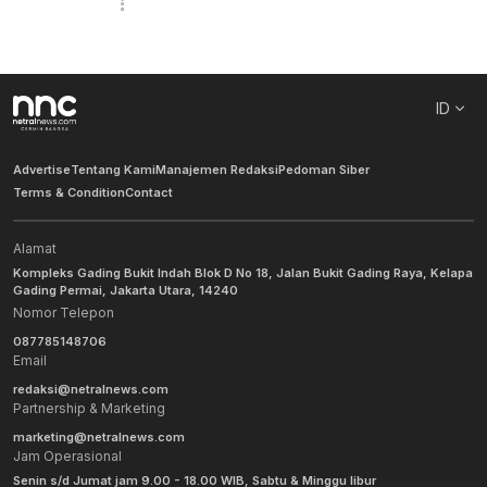
ID
Advertise
Tentang Kami
Manajemen Redaksi
Pedoman Siber
Terms & Condition
Contact
Alamat
Kompleks Gading Bukit Indah Blok D No 18, Jalan Bukit Gading Raya, Kelapa
Gading Permai, Jakarta Utara, 14240
Nomor Telepon
087785148706
Email
redaksi@netralnews.com
Partnership & Marketing
marketing@netralnews.com
Jam Operasional
Senin s/d Jumat jam 9.00 - 18.00 WIB, Sabtu & Minggu libur