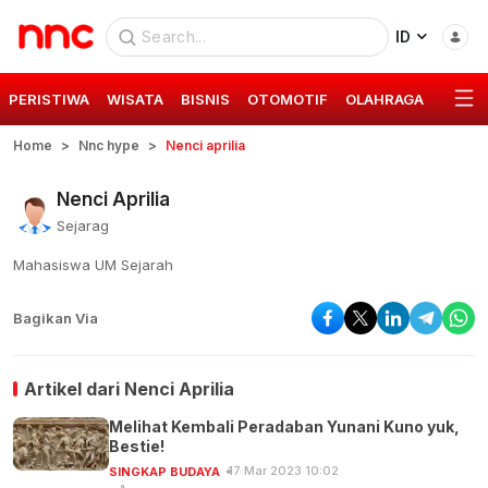
ID
PERISTIWA
WISATA
BISNIS
OTOMOTIF
OLAHRAGA
GAYA 
Home
Nnc hype
Nenci aprilia
Nenci Aprilia
Sejarag
Mahasiswa UM Sejarah
Bagikan Via
Artikel dari
Nenci Aprilia
Melihat Kembali Peradaban Yunani Kuno yuk,
Bestie!
17 Mar 2023 10:02
SINGKAP BUDAYA