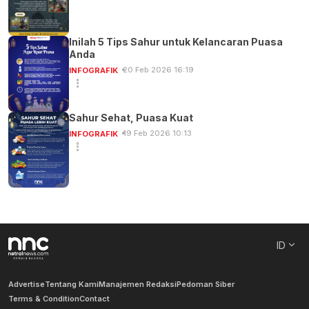
Inilah 5 Tips Sahur untuk Kelancaran Puasa
Anda
20 Feb 2026 16:19
INFOGRAFIK
Sahur Sehat, Puasa Kuat
19 Feb 2026 10:13
INFOGRAFIK
ID
Advertise
Tentang Kami
Manajemen Redaksi
Pedoman Siber
Terms & Condition
Contact