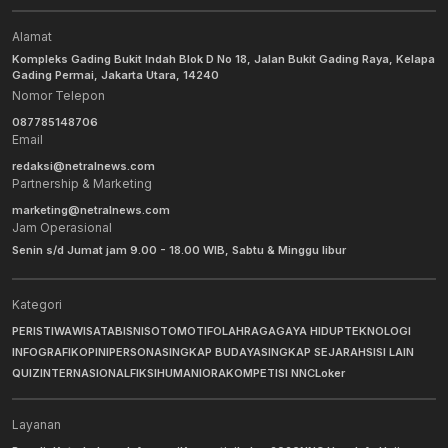
Alamat
Kompleks Gading Bukit Indah Blok D No 18, Jalan Bukit Gading Raya, Kelapa
Gading Permai, Jakarta Utara, 14240
Nomor Telepon
087785148706
Email
redaksi@netralnews.com
Partnership & Marketing
marketing@netralnews.com
Jam Operasional
Senin s/d Jumat jam 9.00 - 18.00 WIB, Sabtu & Minggu libur
Kategori
PERISTIWA
WISATA
BISNIS
OTOMOTIF
OLAHRAGA
GAYA HIDUP
TEKNOLOGI
INFOGRAFIK
OPINI
PERSONA
SINGKAP BUDAYA
SINGKAP SEJARAH
SISI LAIN
QUIZ
INTERNASIONAL
FIKSI
HUMANIORA
KOMPETISI NNC
Loker
Layanan