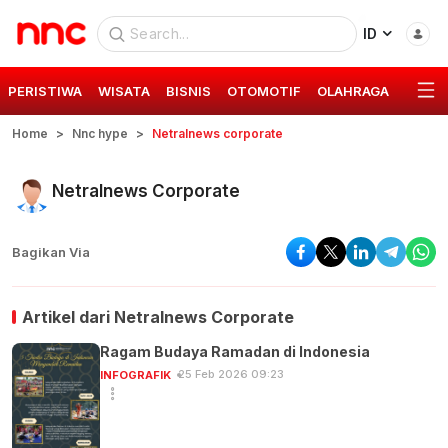
ID
PERISTIWA
WISATA
BISNIS
OTOMOTIF
OLAHRAGA
GAYA 
Home
Nnc hype
Netralnews corporate
Netralnews Corporate
Bagikan Via
Artikel dari
Netralnews Corporate
Ragam Budaya Ramadan di Indonesia
25 Feb 2026 09:23
INFOGRAFIK