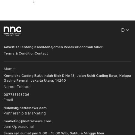
ID
Advertise
Tentang Kami
Manajemen Redaksi
Pedoman Siber
Terms & Condition
Contact
Alamat
Kompleks Gading Bukit Indah Blok D No 18, Jalan Bukit Gading Raya, Kelapa
Gading Permai, Jakarta Utara, 14240
Nomor Telepon
087785148706
Email
redaksi@netralnews.com
Partnership & Marketing
marketing@netralnews.com
Jam Operasional
Senin s/d Jumat jam 9.00 - 18.00 WIB, Sabtu & Minggu libur