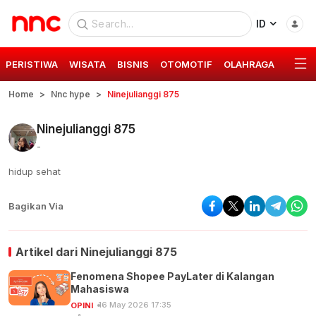
ID
PERISTIWA
WISATA
BISNIS
OTOMOTIF
OLAHRAGA
GAYA 
Home
Nnc hype
Ninejulianggi 875
Ninejulianggi 875
-
hidup sehat
Bagikan Via
Artikel dari
Ninejulianggi 875
Fenomena Shopee PayLater di Kalangan
Mahasiswa
16 May 2026 17:35
OPINI