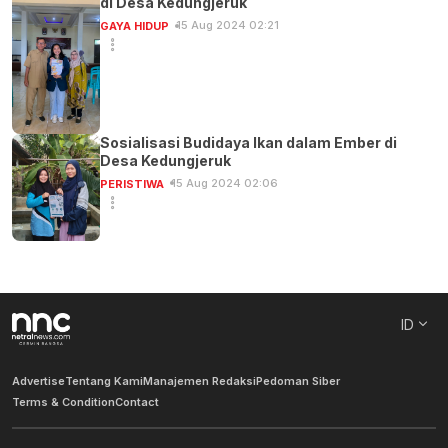
di Desa Kedungjeruk
15 Aug 2024 02:21
GAYA HIDUP
Sosialisasi Budidaya Ikan dalam Ember di
Desa Kedungjeruk
15 Aug 2024 02:06
PERISTIWA
ID
Advertise
Tentang Kami
Manajemen Redaksi
Pedoman Siber
Terms & Condition
Contact